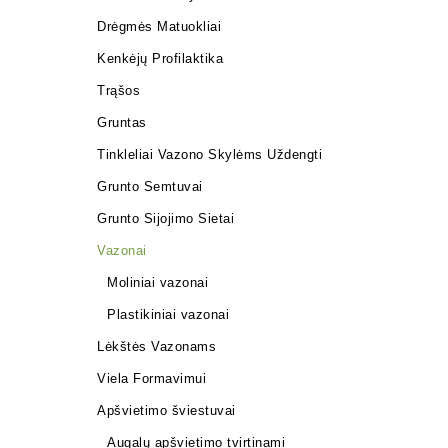
Drėgmės Matuokliai
Kenkėjų Profilaktika
Trąšos
Gruntas
Tinkleliai Vazono Skylėms Uždengti
Grunto Semtuvai
Grunto Sijojimo Sietai
Vazonai
Moliniai vazonai
Plastikiniai vazonai
Lėkštės Vazonams
Viela Formavimui
Apšvietimo šviestuvai
Augalų apšvietimo tvirtinami