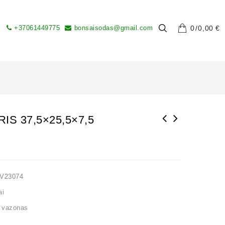
+37061449775
bonsaisodas@gmail.com
0
0,00
€
IS 37,5×25,5×7,5
LV23074
ai
,
vazonas