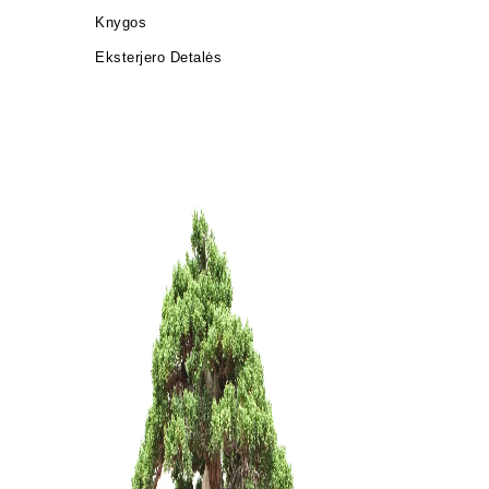
Knygos
Eksterjero Detalės
KONTEINE
60,00
€