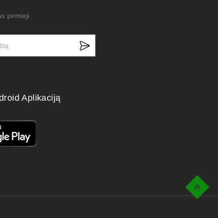
s pirmieji
droid Aplikaciją
Top