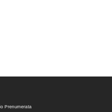
RIS 43x30x10
KONTEINERIS 22x16x6
140,00
€
kio Prenumerata