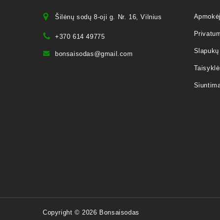
Apmokė
Šilėnų sodų 8-oji g. Nr. 16, Vilnius
Privatum
+370 614 49775
Slapukų 
bonsaisodas@gmail.com
Taisyklė
Siuntim
Copyright © 2026 Bonsaisodas