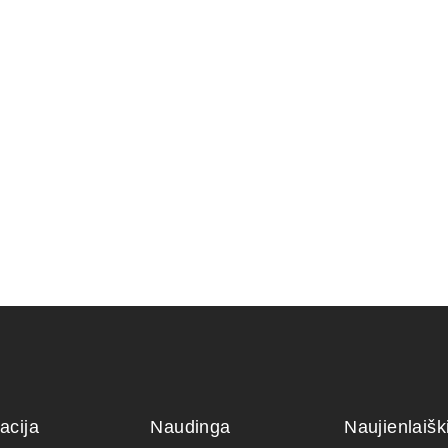
NIS 16,2x12x6
KONTEINERIS 22×16×7 cm
KONTEINE
cm.
45,00
€
99,00
€
acija
Naudinga
Naujienlaiš