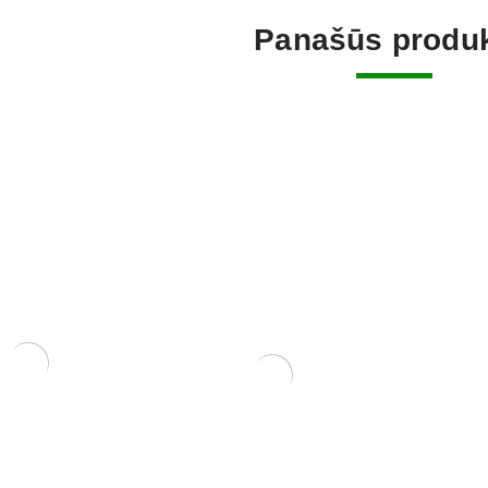
Panašūs produk
KONTEINERIS
RIS 12x12x6
KONTEINE
PLASTIKINIS 31x21x9
90,00
€