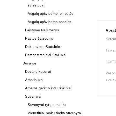
šviestuvai
Augalų apšvietimo lemputės
Augalų apšvietimo panelės
Laistymo Reikmenys
Apra
Pastos žaizdoms
Kerami
Dekoravimo Statulėlės
Tinkam
Demonstraciniai Staliukai
Lėkštė
Dovanos
Dovanų kuponai
Vazono
spalv
Arbatinukai
Arbatos gėrimo indų rinkiniai
Suvenyrai
Suvenyrai rytų tematika
Vienetiniai rankų darbo suvenyrai