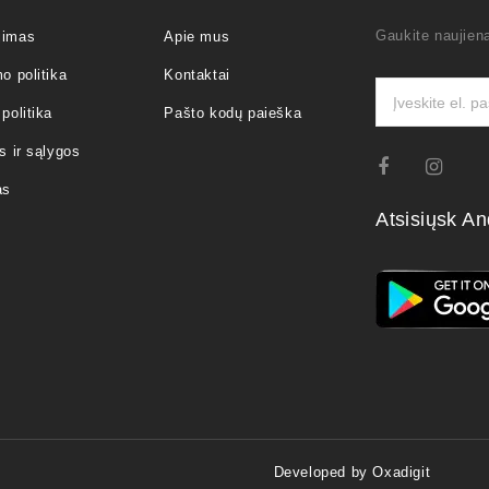
Gaukite naujiena
jimas
Apie mus
o politika
Kontaktai
politika
Pašto kodų paieška
s ir sąlygos
as
Atsisiųsk An
Developed by Oxadigit