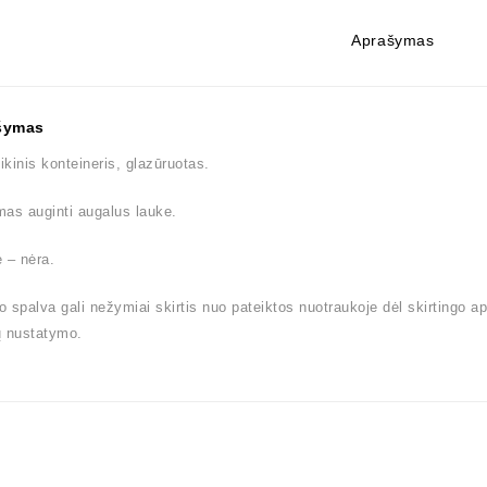
Aprašymas
šymas
kinis konteineris, glazūruotas.
as auginti augalus lauke.
 – nėra.
 spalva gali nežymiai skirtis nuo pateiktos nuotraukoje dėl skirtingo a
ų nustatymo.