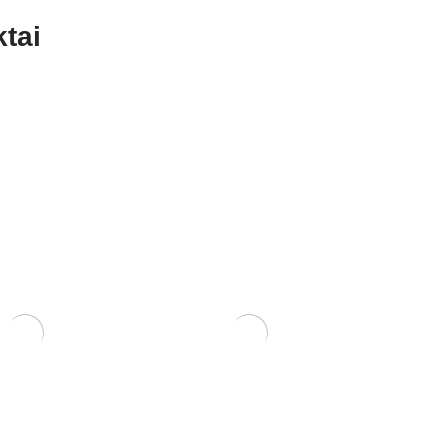
tai
RIS 23x18x5
KONTEINERIS 21x21x12
120,00
€