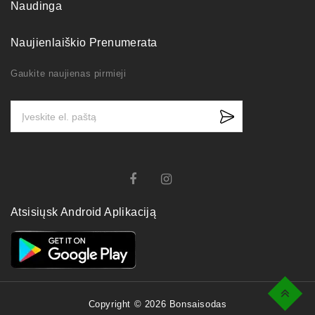
Naudinga
Naujienlaiškio Prenumerata
Gaukite naujienas pirmieji
Atsisiųsk Android Aplikaciją
Top
Copyright © 2026 Bonsaisodas