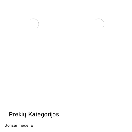
Lėkštė vazonui
Lėkštė vazonui
14,00
€
22,00
€
Prekių Kategorijos
Bonsai medeliai