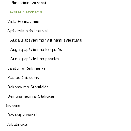
Plastikiniai vazonai
Lėkštės Vazonams
Viela Formavimui
Apšvietimo šviestuvai
Augalų apšvietimo tvirtinami šviestuvai
Augalų apšvietimo lemputės
Augalų apšvietimo panelės
Laistymo Reikmenys
Pastos žaizdoms
Dekoravimo Statulėlės
Demonstraciniai Staliukai
Dovanos
Dovanų kuponai
Arbatinukai