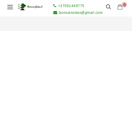
0
+37061449775
bonsaisodas@gmail.com