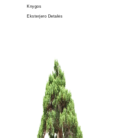
Knygos
Eksterjero Detalės
KONTEINE
45,00
€