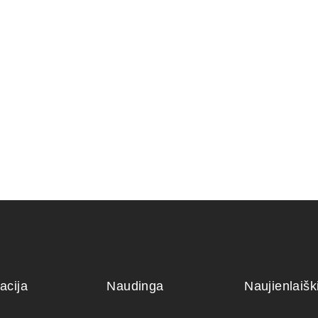
ERIS
KONTEINERIS 32x23x6 cm.
KONTEINE
NIS 27x20x6
70,00
€
140,00
€
acija
Naudinga
Naujienlaiš