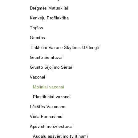
Drėgmės Matuokliai
Kenkėjų Profilaktika
Trąšos
Gruntas
Tinkleliai Vazono Skylėms Uždengti
Grunto Semtuvai
Grunto Sijojimo Sietai
Vazonai
Moliniai vazonai
Plastikiniai vazonai
Lėkštės Vazonams
Viela Formavimui
Apšvietimo šviestuvai
Augalų apšvietimo tvirtinami