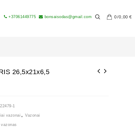
+37061449775
bonsaisodas@gmail.com
0
0,00
€
IS 26,5x21x6,5
22479-1
iai vazonai
,
Vazonai
,
vazonas