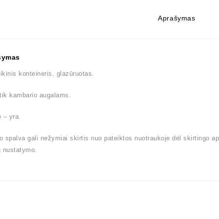
Aprašymas
šymas
kinis konteineris, glazūruotas.
tik kambario augalams.
 – yra.
 spalva gali nežymiai skirtis nuo pateiktos nuotraukoje dėl skirtingo a
ų nustatymo.