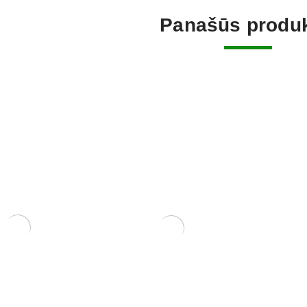
Panašūs produk
RIS 22×16×7 cm
KONTEINERIS 15x12x6
KONTEINE
70,00
€
60,00
€