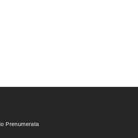
KONTEINERIS 48,5×40,5×8
RIS 22x16x6
cm.
120,00
€
kio Prenumerata