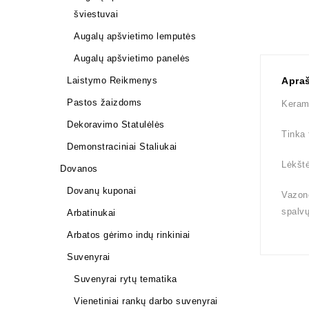
šviestuvai
Augalų apšvietimo lemputės
Augalų apšvietimo panelės
Laistymo Reikmenys
Apra
Pastos žaizdoms
Kerami
Dekoravimo Statulėlės
Tinka 
Demonstraciniai Staliukai
Lėkštė
Dovanos
Dovanų kuponai
Vazono
spalv
Arbatinukai
Arbatos gėrimo indų rinkiniai
Suvenyrai
Suvenyrai rytų tematika
Vienetiniai rankų darbo suvenyrai