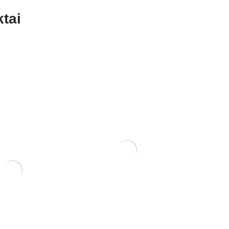
tai
KONTEINERIS
PLASTIKINIS 23×16.7×9
15,00
€
RIS 12x12x6