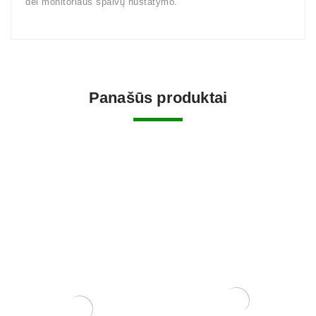
dėl monitoriaus spalvų nustatymo.
Panašūs produktai