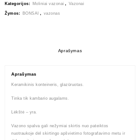
Kategorijos:
Moliniai vazonai
,
Vazonai
Žymos:
BONSAI
,
vazonas
Aprašymas
Aprašymas
Keramikinis konteineris, glazūruotas.
Tinka tik kambario augalams.
Lėkštė – yra.
Vazono spalva gali nežymiai skirtis nuo pateiktos
nuotraukoje dėl skirtingo apšvietimo fotografavimo metu ir