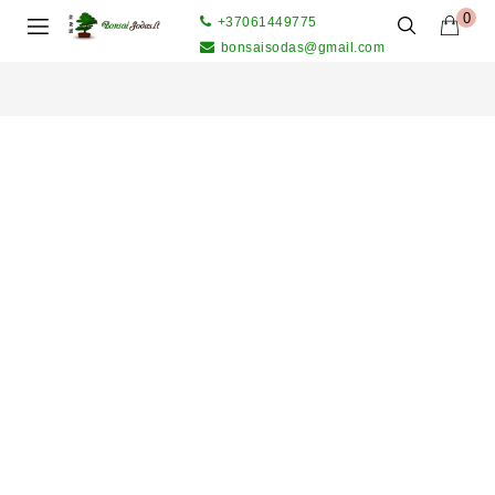
0
+37061449775
bonsaisodas@gmail.com