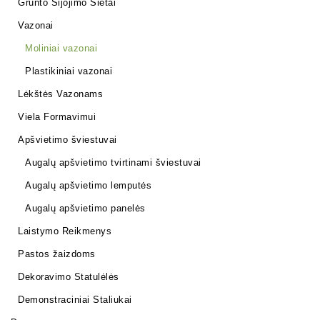
Grunto Sijojimo Sietai
Vazonai
Moliniai vazonai
Plastikiniai vazonai
Lėkštės Vazonams
Viela Formavimui
Apšvietimo šviestuvai
Augalų apšvietimo tvirtinami šviestuvai
Augalų apšvietimo lemputės
Augalų apšvietimo panelės
Laistymo Reikmenys
Pastos žaizdoms
Dekoravimo Statulėlės
Demonstraciniai Staliukai