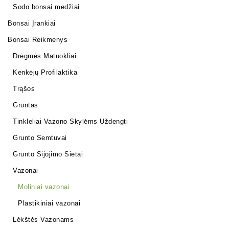
Sodo bonsai medžiai
Bonsai Įrankiai
Bonsai Reikmenys
Drėgmės Matuokliai
Kenkėjų Profilaktika
Trąšos
Gruntas
Tinkleliai Vazono Skylėms Uždengti
Grunto Semtuvai
Grunto Sijojimo Sietai
Vazonai
Moliniai vazonai
Plastikiniai vazonai
Lėkštės Vazonams