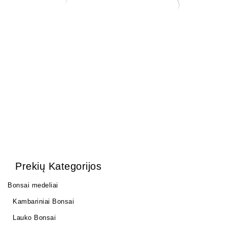
KONTEINERIS 23×17×7 cm
KONTEINERIS
PLASTIKINIS 31x21x9
45,00
€
12,00
€
Prekių Kategorijos
Bonsai medeliai
Kambariniai Bonsai
Lauko Bonsai