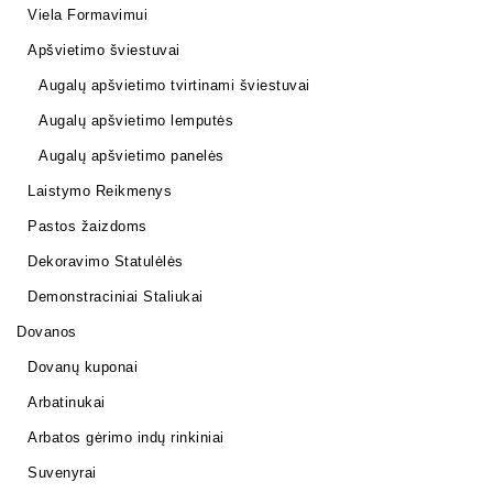
Viela Formavimui
Apšvietimo šviestuvai
Augalų apšvietimo tvirtinami šviestuvai
Augalų apšvietimo lemputės
Augalų apšvietimo panelės
Laistymo Reikmenys
Pastos žaizdoms
Dekoravimo Statulėlės
Demonstraciniai Staliukai
Dovanos
Dovanų kuponai
Arbatinukai
Arbatos gėrimo indų rinkiniai
Suvenyrai