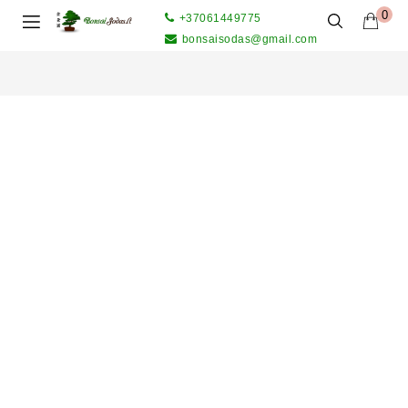
0
+37061449775
bonsaisodas@gmail.com