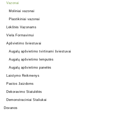
Vazonai
Moliniai vazonai
Plastikiniai vazonai
Lėkštės Vazonams
Viela Formavimui
Apšvietimo šviestuvai
Augalų apšvietimo tvirtinami šviestuvai
Augalų apšvietimo lemputės
Augalų apšvietimo panelės
Laistymo Reikmenys
Pastos žaizdoms
Dekoravimo Statulėlės
Demonstraciniai Staliukai
Dovanos