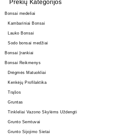
Prekių Kategorijos
Bonsai medeliai
Kambariniai Bonsai
Lauko Bonsai
Sodo bonsai medžiai
Bonsai Įrankiai
Bonsai Reikmenys
Drėgmės Matuokliai
Kenkėjų Profilaktika
Trąšos
Gruntas
Tinkleliai Vazono Skylėms Uždengti
Grunto Semtuvai
Grunto Sijojimo Sietai