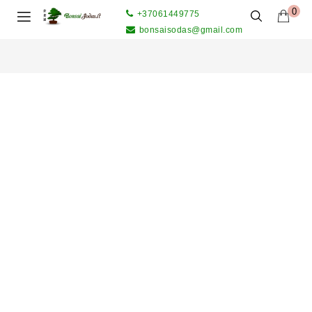
0
+37061449775
bonsaisodas@gmail.com