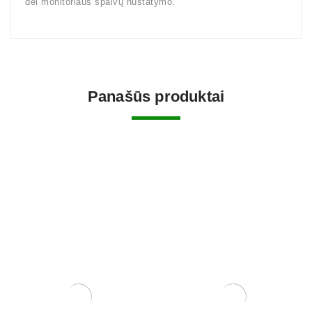
dėl monitoriaus spalvų nustatymo.
Panašūs produktai