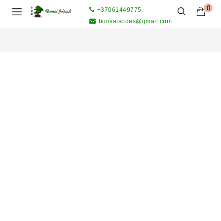
0
+37061449775
bonsaisodas@gmail.com