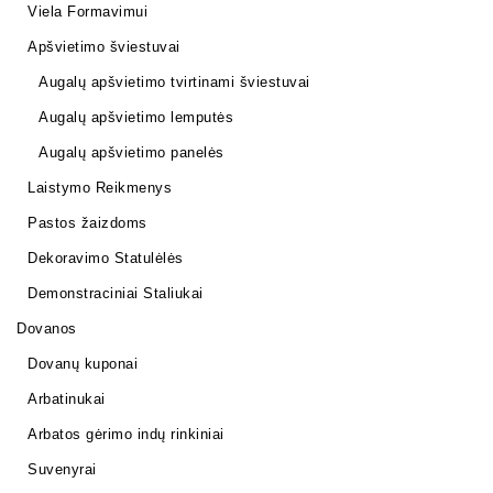
Viela Formavimui
Apšvietimo šviestuvai
Augalų apšvietimo tvirtinami šviestuvai
Augalų apšvietimo lemputės
Augalų apšvietimo panelės
Laistymo Reikmenys
Pastos žaizdoms
Dekoravimo Statulėlės
Demonstraciniai Staliukai
Dovanos
Dovanų kuponai
Arbatinukai
Arbatos gėrimo indų rinkiniai
Suvenyrai