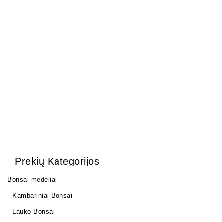
Molinė lėkštė 23×16,5 cm
Bonsai demonstracinis
12,00
€
7,00
€
staliukas – lėkštutė
(16,5x10x4 cm)
8,00
€
Prekių Kategorijos
Bonsai medeliai
Kambariniai Bonsai
Lauko Bonsai