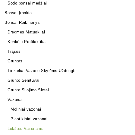
Sodo bonsai medžiai
Bonsai Įrankiai
Bonsai Reikmenys
Drėgmės Matuokliai
Kenkėjų Profilaktika
Trąšos
Gruntas
Tinkleliai Vazono Skylėms Uždengti
Grunto Semtuvai
Grunto Sijojimo Sietai
Vazonai
Moliniai vazonai
Plastikiniai vazonai
Lėkštės Vazonams