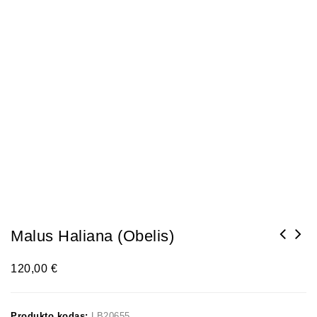
Malus Haliana (obelis)
120,00
€
Produkto kodas:
LB20655