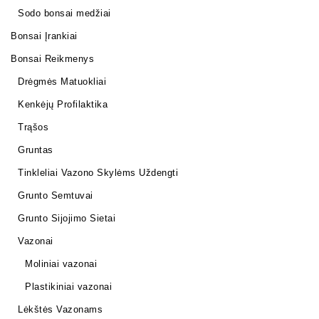
Sodo bonsai medžiai
Bonsai Įrankiai
Bonsai Reikmenys
Drėgmės Matuokliai
Kenkėjų Profilaktika
Trąšos
Gruntas
Tinkleliai Vazono Skylėms Uždengti
Grunto Semtuvai
Grunto Sijojimo Sietai
Vazonai
Moliniai vazonai
Plastikiniai vazonai
Lėkštės Vazonams