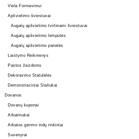
Viela Formavimui
Apšvietimo šviestuvai
Augalų apšvietimo tvirtinami šviestuvai
Augalų apšvietimo lemputės
Augalų apšvietimo panelės
Laistymo Reikmenys
Pastos žaizdoms
Dekoravimo Statulėlės
Demonstraciniai Staliukai
Dovanos
Dovanų kuponai
Arbatinukai
Arbatos gėrimo indų rinkiniai
Suvenyrai