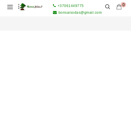
0
+37061449775
bonsaisodas@gmail.com