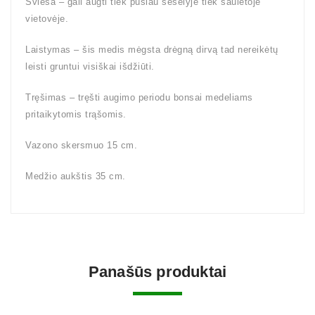
Šviesa – gali augti tiek pusiau šešėlyje tiek saulėtoje
vietovėje.
Laistymas – šis medis mėgsta drėgną dirvą tad nereikėtų
leisti gruntui visiškai išdžiūti.
Tręšimas – tręšti augimo periodu bonsai medeliams
pritaikytomis trąšomis.
Vazono skersmuo 15 cm.
Medžio aukštis 35 cm.
Panašūs produktai