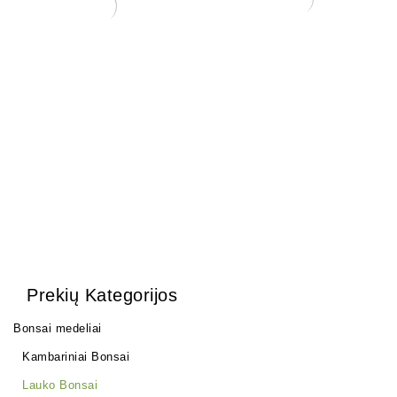
Acer Palmatum Katsura
Mišinys lapuočiams su lava
(Klevas)
17 ltr.
70,00
€
40,00
€
Prekių Kategorijos
Bonsai medeliai
Kambariniai Bonsai
Lauko Bonsai