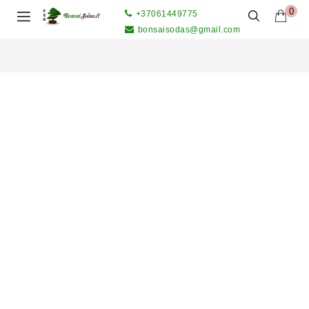
0
+37061449775
bonsaisodas@gmail.com