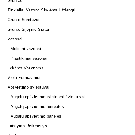
Gruntas
Tinkleliai Vazono Skylėms Uždengti
Grunto Semtuvai
Grunto Sijojimo Sietai
Vazonai
Moliniai vazonai
Plastikiniai vazonai
Lėkštės Vazonams
Viela Formavimui
Apšvietimo šviestuvai
Augalų apšvietimo tvirtinami šviestuvai
Augalų apšvietimo lemputės
Augalų apšvietimo panelės
Laistymo Reikmenys