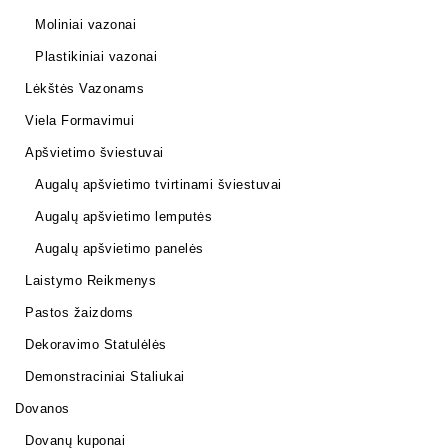
Moliniai vazonai
Plastikiniai vazonai
Lėkštės Vazonams
Viela Formavimui
Apšvietimo šviestuvai
Augalų apšvietimo tvirtinami šviestuvai
Augalų apšvietimo lemputės
Augalų apšvietimo panelės
Laistymo Reikmenys
Pastos žaizdoms
Dekoravimo Statulėlės
Demonstraciniai Staliukai
Dovanos
Dovanų kuponai