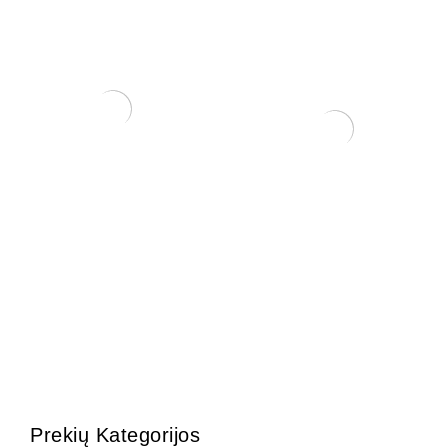
ŽALIASIS purškiamas kalio
muilas (500 ml)
3,75
€
Zanthoxylum Piperitium
250,00
€
Prekių Kategorijos