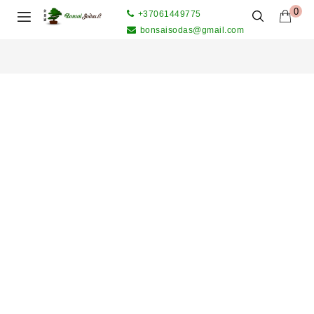
0
+37061449775
bonsaisodas@gmail.com