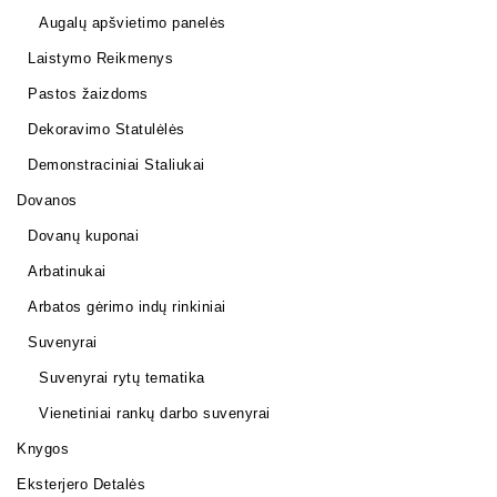
Augalų apšvietimo panelės
Laistymo Reikmenys
Pastos žaizdoms
Dekoravimo Statulėlės
Demonstraciniai Staliukai
Dovanos
Dovanų kuponai
Arbatinukai
Arbatos gėrimo indų rinkiniai
Suvenyrai
Suvenyrai rytų tematika
Vienetiniai rankų darbo suvenyrai
Knygos
Eksterjero Detalės