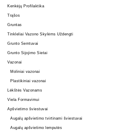
Kenkėjų Profilaktika
Trąšos
Gruntas
Tinkleliai Vazono Skylėms Uždengti
Grunto Semtuvai
Grunto Sijojimo Sietai
Vazonai
Moliniai vazonai
Plastikiniai vazonai
Lėkštės Vazonams
Viela Formavimui
Apšvietimo šviestuvai
Augalų apšvietimo tvirtinami šviestuvai
Augalų apšvietimo lemputės