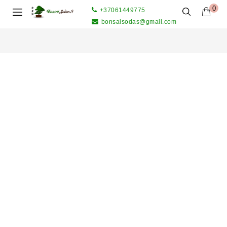
0
+37061449775
bonsaisodas@gmail.com