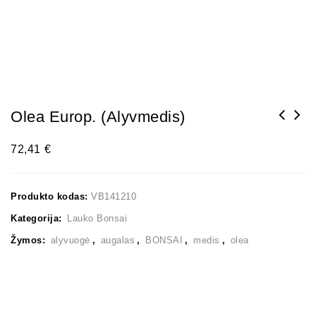
Olea Europ. (Alyvmedis)
72,41
€
Produkto kodas:
VB141210
Kategorija:
Lauko Bonsai
Žymos:
alyvuogė
,
augalas
,
BONSAI
,
medis
,
olea