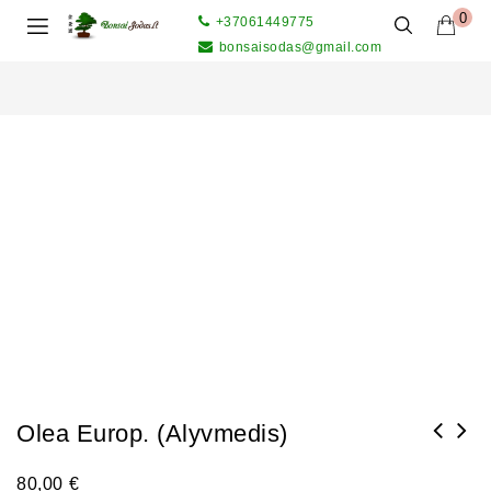
0
+37061449775
bonsaisodas@gmail.com
Olea Europ. (Alyvmedis)
80,00
€