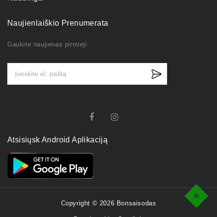
Naujienlaiškio Prenumerata
Gaukite naujienas pirmieji
Atsisiųsk Android Aplikaciją
Top
Copyright © 2026 Bonsaisodas