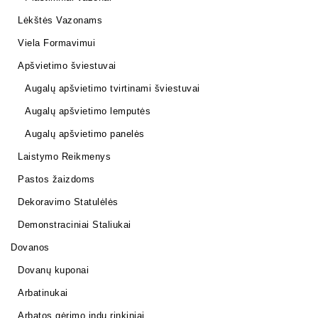
Lėkštės Vazonams
Viela Formavimui
Apšvietimo šviestuvai
Augalų apšvietimo tvirtinami šviestuvai
Augalų apšvietimo lemputės
Augalų apšvietimo panelės
Laistymo Reikmenys
Pastos žaizdoms
Dekoravimo Statulėlės
Demonstraciniai Staliukai
Dovanos
Dovanų kuponai
Arbatinukai
Arbatos gėrimo indų rinkiniai