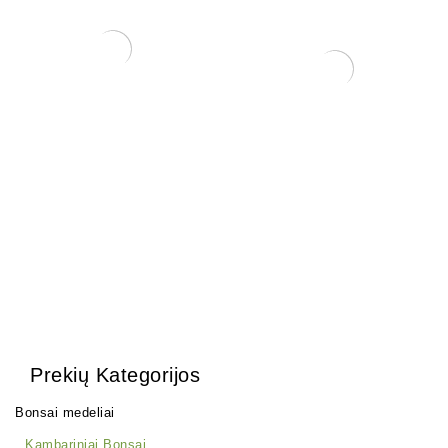
Tinklelis vazono skylėms
uždengti
0,15
€
Trąšos Nutribonsai +eco
17,00
€
Prekių Kategorijos
Bonsai medeliai
Kambariniai Bonsai