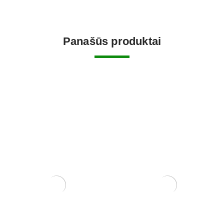
Panašūs produktai
Zanthoxylum Piperitium
Carmona Macrophylla