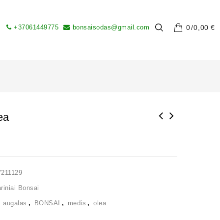
+37061449775
bonsaisodas@gmail.com
0
0,00
€
ea
V211129
iniai Bonsai
,
augalas
,
BONSAI
,
medis
,
olea