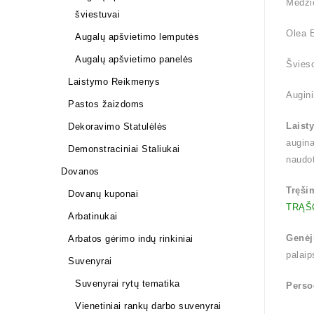
Medži
šviestuvai
Olea E
Augalų apšvietimo lemputės
Augalų apšvietimo panelės
Švieso
Laistymo Reikmenys
Augini
Pastos žaizdoms
Laist
Dekoravimo Statulėlės
augina
Demonstraciniai Staliukai
naudo
Dovanos
Tręši
Dovanų kuponai
TRĄŠ
Arbatinukai
Genėj
Arbatos gėrimo indų rinkiniai
palaip
Suvenyrai
Suvenyrai rytų tematika
Perso
Vienetiniai rankų darbo suvenyrai