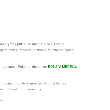
aistymas priklauso nuo patalpos, kurioje
singam bonsai medelio laistymui rekomenduojame
 netręšiamas. Rekomenduojamos
BONSAI MEDELIŲ
 nudžiūvimą. Genėjimas turi būti vykdomas
i užtikrinti ligų prevenciją.
S.