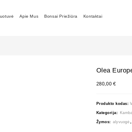
uotuvė
Apie Mus
Bonsai Priežiūra
Kontaktai
Olea Europ
280,00
€
Produkto kodas:
Kategorija:
Kambar
Žymos:
alyvuogė