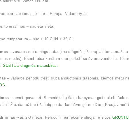
o aukštis su vazonu 60 cm.
uropea paplitimas, kilmė – Europa, Vidurio rytai;
s toleravimas – saulėta vieta;
mo temperatūra – nuo + 10 C iki + 35 C;
ymas
– vasaros metu mėgsta daugiau drėgmės, žiemą laistoma mažiau (l
mas medis). Esant labai karštam orui purkšti su švariu vandeniu. Tei
ti
SUSTEE drėgmės matuoklius.
mas
– vasaros periodu tręšti subalansuotomis trąšomis, žiemos metu
OS.
imas
– genėti pavasarį. Sumedėjusių šakų karpymas gali sukelti šakos
sniui. Žaizdas užtepti žaizdų pasta, kad išvengti medžio ,,Kraujavimo” be
dinimas
-kas 2-3 metai. Persodinimui rekomenduojame šiuos
GRUNTU