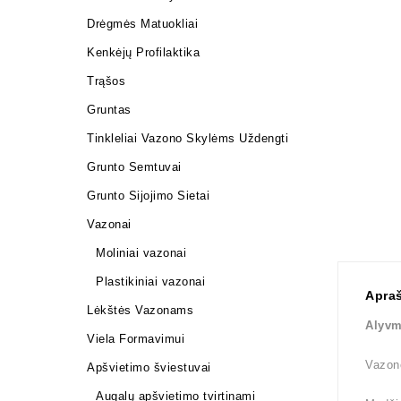
Drėgmės Matuokliai
Kenkėjų Profilaktika
Trąšos
Gruntas
Tinkleliai Vazono Skylėms Uždengti
Grunto Semtuvai
Grunto Sijojimo Sietai
Vazonai
Moliniai vazonai
Plastikiniai vazonai
Apra
Lėkštės Vazonams
Alyv
Viela Formavimui
Vazono
Apšvietimo šviestuvai
Augalų apšvietimo tvirtinami