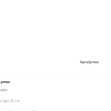
Aprašymas
šymas
medis
 ilgis 25 cm.