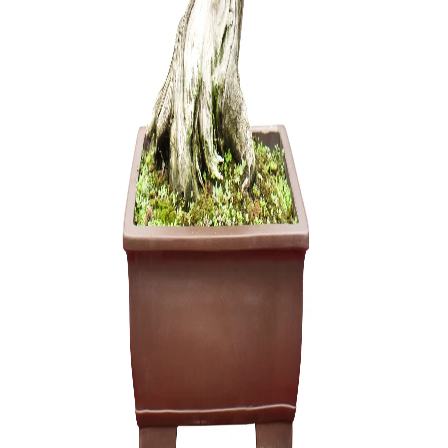
Trąšos Nu
17,00
€