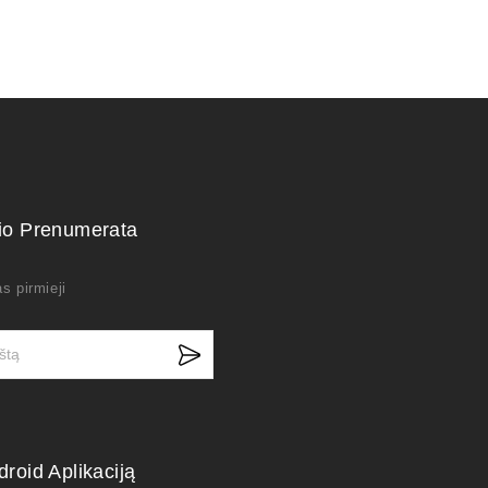
kio Prenumerata
s pirmieji
droid Aplikaciją