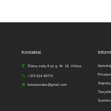
Kontaktai
Inform
Apmokė
Šilėnų sodų 8-oji g. Nr. 16, Vilnius
Privatum
+370 614 49775
Slapukų 
bonsaisodas@gmail.com
Taisyklė
Siuntim