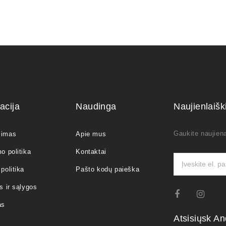
acija
Naudinga
Naujienlaiš
Gaukite naujiena
jimas
Apie mus
o politika
Kontaktai
politika
Pašto kodų paieška
s ir sąlygos
as
Atsisiųsk An