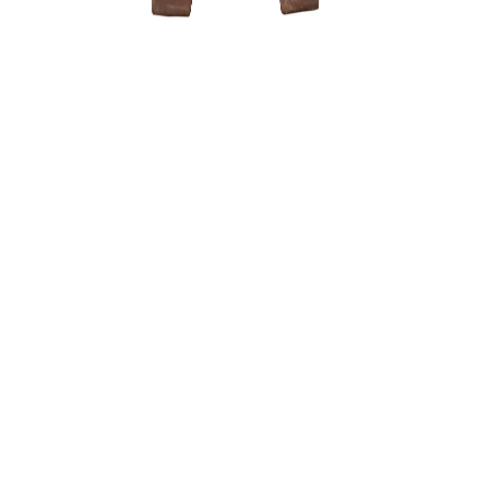
Granatme
100,00
€