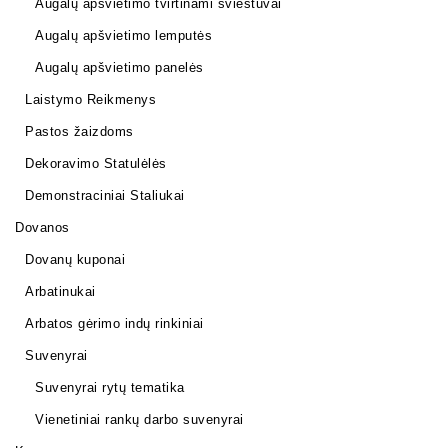
Augalų apšvietimo tvirtinami šviestuvai
Augalų apšvietimo lemputės
Augalų apšvietimo panelės
Laistymo Reikmenys
Pastos žaizdoms
Dekoravimo Statulėlės
Demonstraciniai Staliukai
Dovanos
Dovanų kuponai
Arbatinukai
Arbatos gėrimo indų rinkiniai
Suvenyrai
Suvenyrai rytų tematika
Vienetiniai rankų darbo suvenyrai