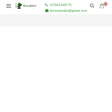
0
+37061449775
bonsaisodas@gmail.com