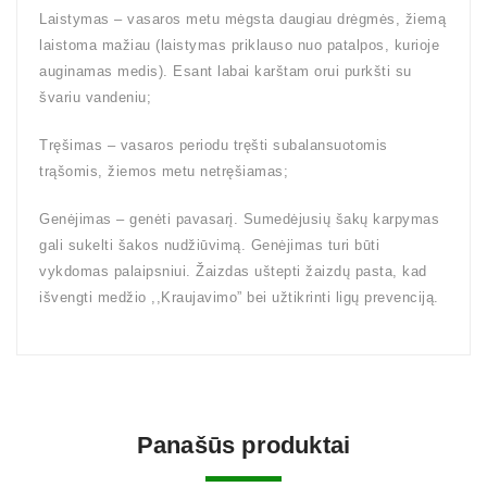
Laistymas – vasaros metu mėgsta daugiau drėgmės, žiemą
laistoma mažiau (laistymas priklauso nuo patalpos, kurioje
auginamas medis). Esant labai karštam orui purkšti su
švariu vandeniu;
Tręšimas – vasaros periodu tręšti subalansuotomis
trąšomis, žiemos metu netręšiamas;
Genėjimas – genėti pavasarį. Sumedėjusių šakų karpymas
gali sukelti šakos nudžiūvimą. Genėjimas turi būti
vykdomas palaipsniui. Žaizdas uštepti žaizdų pasta, kad
išvengti medžio ,,Kraujavimo” bei užtikrinti ligų prevenciją.
Panašūs produktai