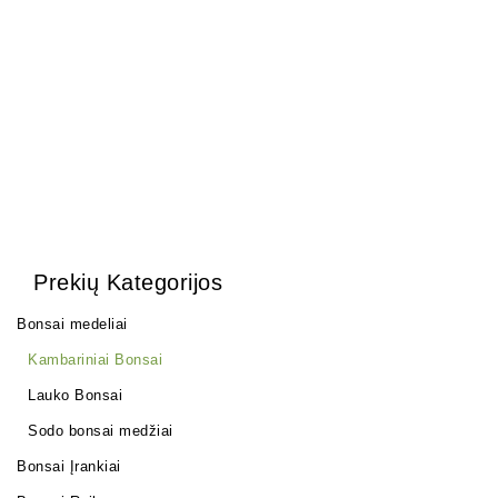
Ulmus parvifolia
Ficus Retusa
150,00
€
130,00
€
Prekių Kategorijos
Bonsai medeliai
Kambariniai Bonsai
Lauko Bonsai
Sodo bonsai medžiai
Bonsai Įrankiai