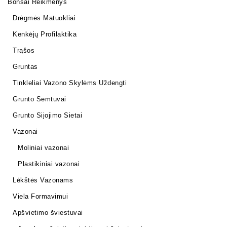
Bonsai Reikmenys
Drėgmės Matuokliai
Kenkėjų Profilaktika
Trąšos
Gruntas
Tinkleliai Vazono Skylėms Uždengti
Grunto Semtuvai
Grunto Sijojimo Sietai
Vazonai
Moliniai vazonai
Plastikiniai vazonai
Lėkštės Vazonams
Viela Formavimui
Apšvietimo šviestuvai