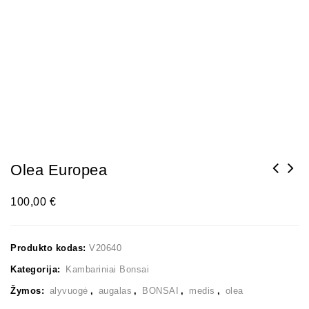
Olea Europea
100,00
€
Produkto kodas:
V20640
Kategorija:
Kambariniai Bonsai
Žymos:
alyvuogė
,
augalas
,
BONSAI
,
medis
,
olea