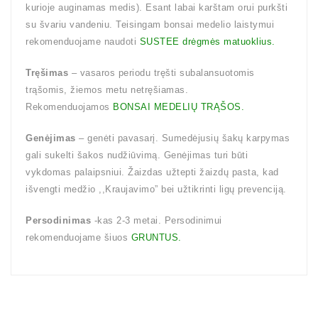
kurioje auginamas medis). Esant labai karštam orui purkšti
su švariu vandeniu. Teisingam bonsai medelio laistymui
rekomenduojame naudoti
SUSTEE drėgmės matuoklius.
Tręšimas
– vasaros periodu tręšti subalansuotomis
trąšomis, žiemos metu netręšiamas.
Rekomenduojamos
BONSAI MEDELIŲ TRĄŠOS.
Genėjimas
– genėti pavasarį. Sumedėjusių šakų karpymas
gali sukelti šakos nudžiūvimą. Genėjimas turi būti
vykdomas palaipsniui. Žaizdas užtepti žaizdų pasta, kad
išvengti medžio ,,Kraujavimo” bei užtikrinti ligų prevenciją.
Persodinimas
-kas 2-3 metai. Persodinimui
rekomenduojame šiuos
GRUNTUS.