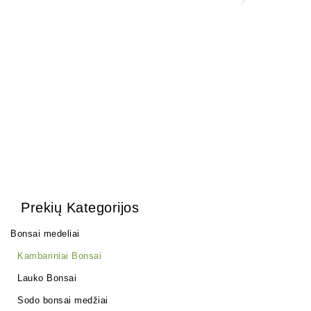
mm
10,00
€
Ficus Retusa
130,00
€
Prekių Kategorijos
Bonsai medeliai
Kambariniai Bonsai
Lauko Bonsai
Sodo bonsai medžiai