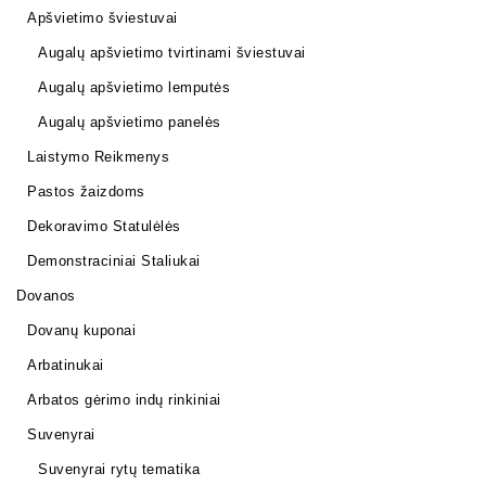
Apšvietimo šviestuvai
Augalų apšvietimo tvirtinami šviestuvai
Augalų apšvietimo lemputės
Augalų apšvietimo panelės
Laistymo Reikmenys
Pastos žaizdoms
Dekoravimo Statulėlės
Demonstraciniai Staliukai
Dovanos
Dovanų kuponai
Arbatinukai
Arbatos gėrimo indų rinkiniai
Suvenyrai
Suvenyrai rytų tematika