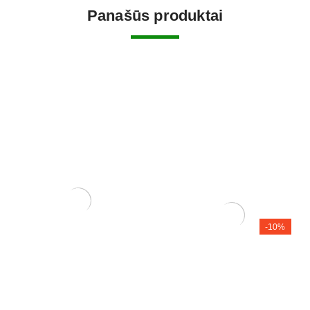
Panašūs produktai
ŽALIASIS purškiamas kalio
-10%
muilas (500 ml)
3,75
€
Zelkova (smulkialapė)
200,00
€
180,00
€