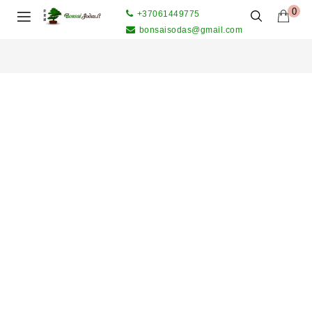
0
+37061449775
bonsaisodas@gmail.com