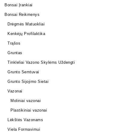
Bonsai Įrankiai
Bonsai Reikmenys
Drėgmės Matuokliai
Kenkėjų Profilaktika
Trąšos
Gruntas
Tinkleliai Vazono Skylėms Uždengti
Grunto Semtuvai
Grunto Sijojimo Sietai
Vazonai
Moliniai vazonai
Plastikiniai vazonai
Lėkštės Vazonams
Viela Formavimui