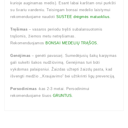
kurioje auginamas medis). Esant labai karštam orui purkšti
su švariu vandeniu. Teisingam bonsai medelio laistymui
rekomenduojame naudoti
SUSTEE drėgmės matuoklius.
Tręšimas
– vasaros periodu tręšti subalansuotomis
trąšomis, žiemos metu netręšiamas.
Rekomenduojamos
BONSAI MEDELIŲ TRĄŠOS.
Genėjimas
– genėti pavasarį. Sumedėjusių šakų karpymas
gali sukelti šakos nudžiūvimą. Genėjimas turi būti
vykdomas palaipsniui. Žaizdas užtepti žaizdų pasta, kad
išvengti medžio ,,Kraujavimo” bei užtikrinti ligų prevenciją.
Persodinimas
-kas 2-3 metai. Persodinimui
rekomenduojame šiuos
GRUNTUS.