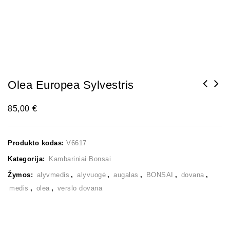
Olea Europea Sylvestris
85,00
€
Produkto kodas:
V6617
Kategorija:
Kambariniai Bonsai
Žymos:
alyvmedis
,
alyvuogė
,
augalas
,
BONSAI
,
dovana
,
medis
,
olea
,
verslo dovana