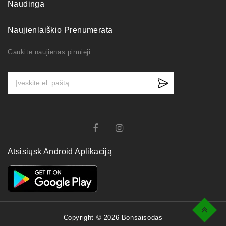
Naudinga
Naujienlaiškio Prenumerata
Gaukite naujienas pirmieji
Atsisiųsk Android Aplikaciją
Top
Copyright © 2026 Bonsaisodas