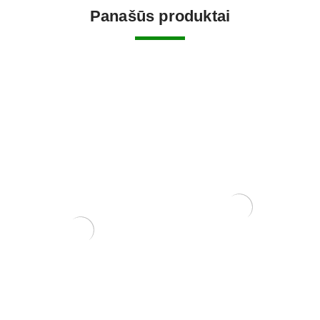
Panašūs produktai
Mentelė/grėbliukas, 200
mm
10,00
€
Trąšos Matsu Fish
emulsion (žuvų emulsija)
25,00
€