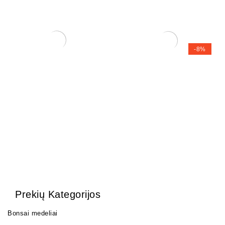
-8%
Trąšos Nutribonsai +eco
Zelkova (smulkialapė)
17,00
€
120,00
€
110,00
€
Prekių Kategorijos
Bonsai medeliai