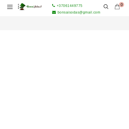
0
+37061449775
bonsaisodas@gmail.com