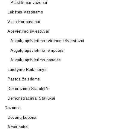
Plastikiniai vazonai
Lėkštės Vazonams
Viela Formavimui
Apšvietimo šviestuvai
Augalų apšvietimo tvirtinami šviestuvai
Augalų apšvietimo lemputės
Augalų apšvietimo panelės
Laistymo Reikmenys
Pastos žaizdoms
Dekoravimo Statulėlės
Demonstraciniai Staliukai
Dovanos
Dovanų kuponai
Arbatinukai