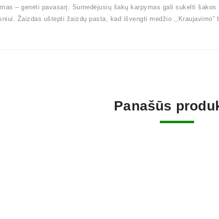
mas – genėti pavasarį. Sumedėjusių šakų karpymas gali sukelti šakos
sniui. Žaizdas uštepti žaizdų pasta, kad išvengti medžio ,,Kraujavimo” be
Panašūs produk