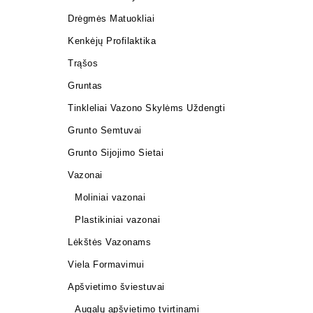
Drėgmės Matuokliai
Kenkėjų Profilaktika
Trąšos
Gruntas
Tinkleliai Vazono Skylėms Uždengti
Grunto Semtuvai
Grunto Sijojimo Sietai
Vazonai
Moliniai vazonai
Plastikiniai vazonai
Lėkštės Vazonams
Viela Formavimui
Apšvietimo šviestuvai
Augalų apšvietimo tvirtinami