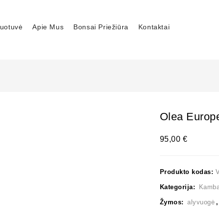
uotuvė
Apie Mus
Bonsai Priežiūra
Kontaktai
Olea Europ
95,00
€
Produkto kodas:
Kategorija:
Kambar
Žymos:
alyvuogė