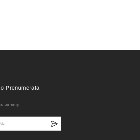
kio Prenumerata
s pirmieji