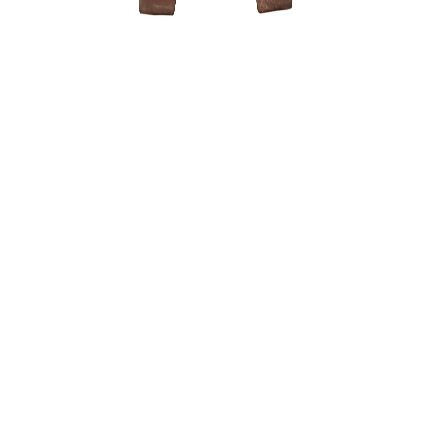
Zelkova (
150,00
€