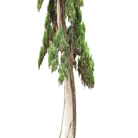
ŽALIASIS 
muilas (1 
6,00
€