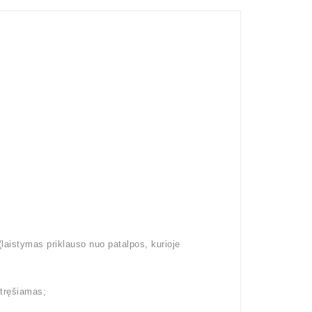
aistymas priklauso nuo patalpos, kurioje
etręšiamas;