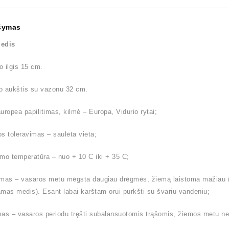
šymas
edis
 ilgis 15 cm.
o aukštis su vazonu 32 cm.
uropea papilitimas, kilmė – Europa, Vidurio rytai;
s toleravimas – saulėta vieta;
mo temperatūra – nuo + 10 C iki + 35 C;
mas – vasaros metu mėgsta daugiau drėgmės, žiemą laistoma mažiau (l
mas medis). Esant labai karštam orui purkšti su švariu vandeniu;
as – vasaros periodu tręšti subalansuotomis trąšomis, žiemos metu n