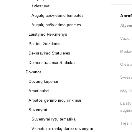
šviestuvai
Apra
Augalų apšvietimo lemputės
Augalų apšvietimo panelės
Alyvm
Laistymo Reikmenys
Vazono
Pastos žaizdoms
Medži
Dekoravimo Statulėlės
Demonstraciniai Staliukai
Olea a
Dovanos
Švieso
Dovanų kuponai
Augini
Arbatinukai
Arbatos gėrimo indų rinkiniai
Laisty
Suvenyrai
augina
Suvenyrai rytų tematika
Tręšim
Vienetiniai rankų darbo suvenyrai