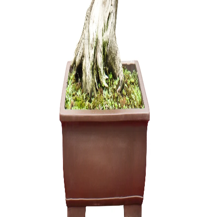
Trąšos Ma
(žuvų emul
25,00
€