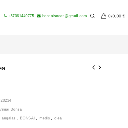
+37061449775
bonsaisodas@gmail.com
0
0,00
€
ea
V20234
iniai Bonsai
,
augalas
,
BONSAI
,
medis
,
olea