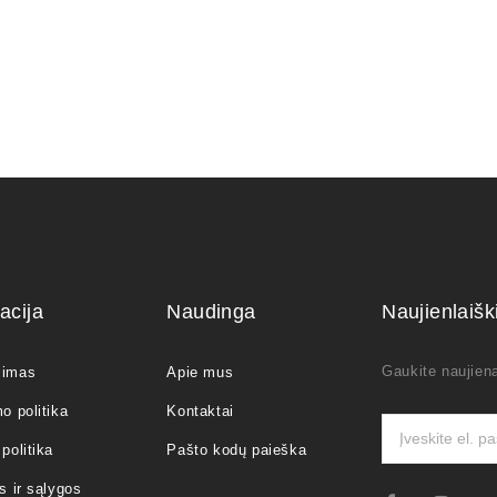
acija
Naudinga
Naujienlaiš
Gaukite naujiena
jimas
Apie mus
o politika
Kontaktai
politika
Pašto kodų paieška
s ir sąlygos