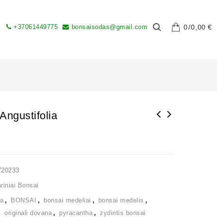
+37061449775
bonsaisodas@gmail.com
0
0,00
€
Angustifolia
V20233
iniai Bonsai
ia
,
BONSAI
,
bonsai medeliai
,
bonsai medelis
,
,
originali dovana
,
pyracantha
,
zydintis bonsai