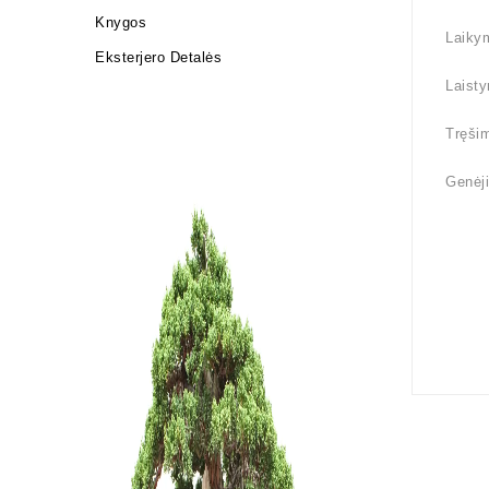
Knygos
Laikym
Eksterjero Detalės
Laisty
Tręšim
Genėji