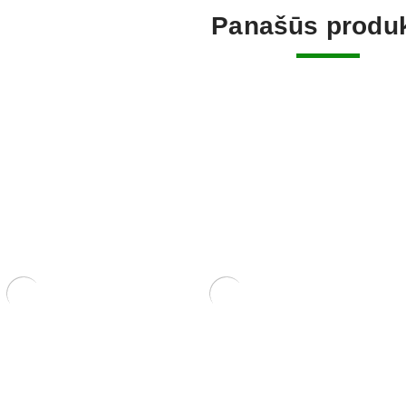
Panašūs produk
ifolia
Šakų formavimo kabliai.
Pasta Žai
(Universal
22,00
€
28,00
€