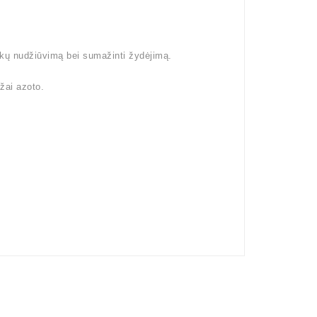
šakų nudžiūvimą bei sumažinti žydėjimą.
žai azoto.