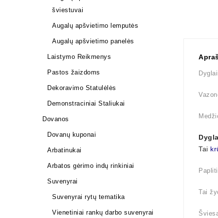
šviestuvai
Augalų apšvietimo lemputės
Augalų apšvietimo panelės
Laistymo Reikmenys
Apra
Pastos žaizdoms
Dygla
Dekoravimo Statulėlės
Vazono
Demonstraciniai Staliukai
Medži
Dovanos
Dovanų kuponai
Dygla
Tai
kr
Arbatinukai
Arbatos gėrimo indų rinkiniai
Paplit
Suvenyrai
Tai žy
Suvenyrai rytų tematika
Vienetiniai rankų darbo suvenyrai
Šviesa