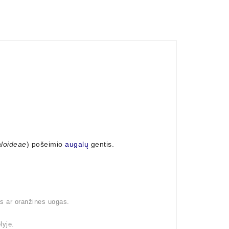
loideae
) pošeimio
augalų
gentis.
as ar oranžines uogas.
lyje.