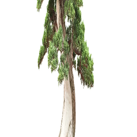
Ulmus parv
150,00
€