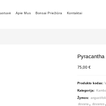
uotuvė
Apie Mus
Bonsai Priežiūra
Kontaktai
Pyracantha 
75,00
€
Produkto kodas:
Kategorija:
Kambar
Žymos:
angustifol
dovana
,
dovanos