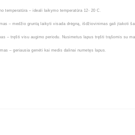
o temperatūra – ideali laikymo temperatūra 12- 20 C.
mas – medžio gruntą laikyti visada drėgną, išdžiovinimas gali įtakoti 
as – tręšti visu augimo periodu. Nusimetus lapus tręšti trąšomis su ma
mas – geriausia genėti kai medis dalinai numetęs lapus.