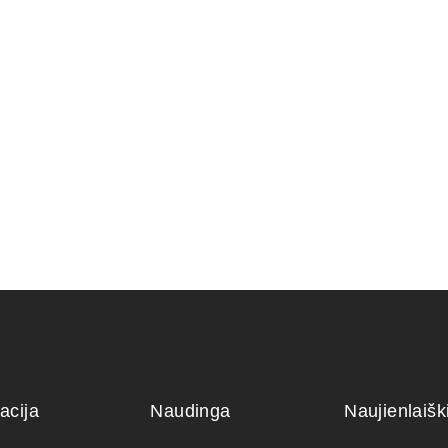
Trąšos bo
Grunto semtuvas 3 dalių .
skystas kalio
12,00
€
35,00
€
kg)
acija
Naudinga
Naujienlaiš