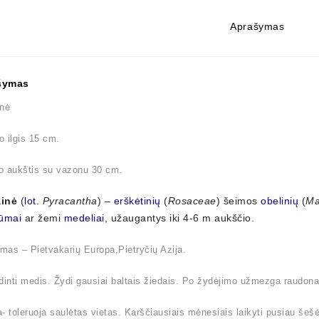
Aprašymas
šymas
inė
 ilgis 15 cm.
o aukštis su vazonu 30 cm.
inė
(
lot.
Pyracantha
) –
erškėtinių
(
Rosaceae
) šeimos
obelinių
(
Ma
ūmai
ar žemi
medeliai
, užaugantys iki 4-6 m aukščio.
imas – Pietvakarių Europa,Pietryčių Azija.
dinti medis. Žydi gausiai baltais žiedais. Po žydėjimo užmezga raudon
- toleruoja saulėtas vietas. Karščiausiais mėnesiais laikyti pusiau šešė