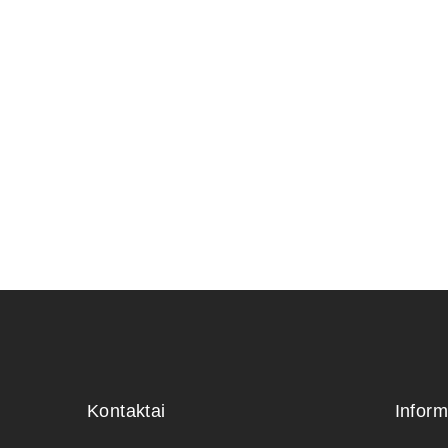
ŽALIASIS 
muilas (1 
6,00
€
Kontaktai
Inform