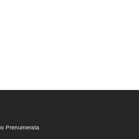
nsai medeliams
Granatmedis
100,00
€
kio Prenumerata