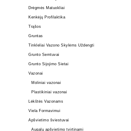
Drėgmės Matuokliai
Kenkėjų Profilaktika
Trąšos
Gruntas
Tinkleliai Vazono Skylėms Uždengti
Grunto Semtuvai
Grunto Sijojimo Sietai
Vazonai
Moliniai vazonai
Plastikiniai vazonai
Lėkštės Vazonams
Viela Formavimui
Apšvietimo šviestuvai
Augalų apšvietimo tvirtinami