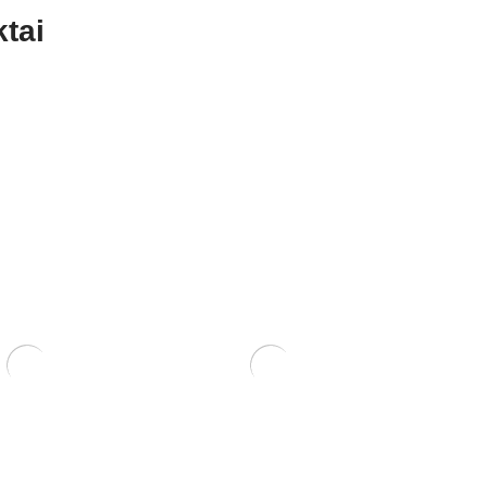
tai
zdoms
Trąšos Matsu Fish emulsion
i)
(žuvų emulsija)
25,00
€