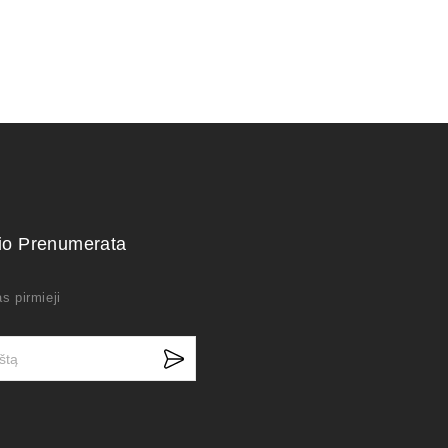
kio Prenumerata
s pirmieji