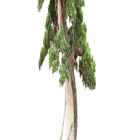
Acer Palm
(Klevas)
450,00
€