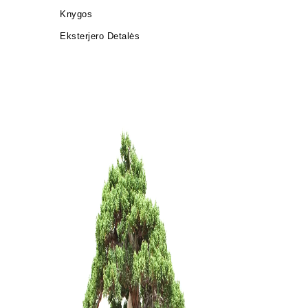
Knygos
Eksterjero Detalės
ŽALIASIS 
muilas (1 
6,00
€