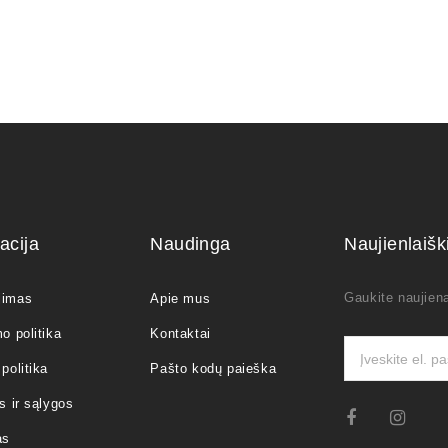
acija
Naudinga
Naujienlaiš
Gaukite naujiena
jimas
Apie mus
o politika
Kontaktai
politika
Pašto kodų paieška
s ir sąlygos
as