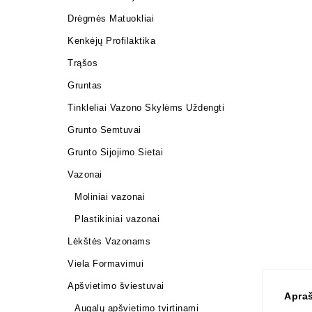
Drėgmės Matuokliai
Kenkėjų Profilaktika
Trąšos
Gruntas
Tinkleliai Vazono Skylėms Uždengti
Grunto Semtuvai
Grunto Sijojimo Sietai
Vazonai
Moliniai vazonai
Plastikiniai vazonai
Lėkštės Vazonams
Viela Formavimui
Apšvietimo šviestuvai
Apra
Augalų apšvietimo tvirtinami