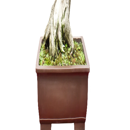
Trąšos bo
12,00
€