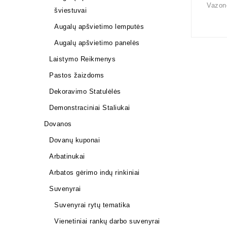
Vazon
šviestuvai
Augalų apšvietimo lemputės
Augalų apšvietimo panelės
Laistymo Reikmenys
Pastos žaizdoms
Dekoravimo Statulėlės
Demonstraciniai Staliukai
Dovanos
Dovanų kuponai
Arbatinukai
Arbatos gėrimo indų rinkiniai
Suvenyrai
Suvenyrai rytų tematika
Vienetiniai rankų darbo suvenyrai