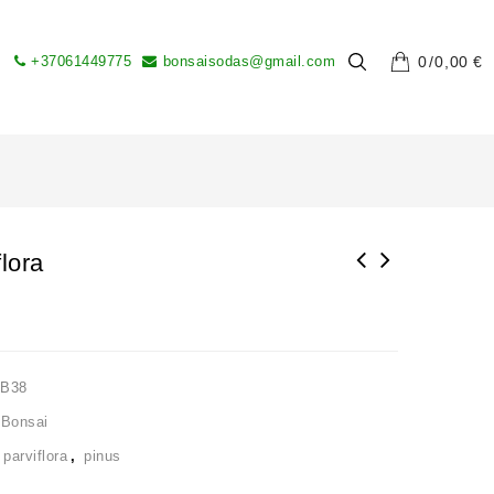
+37061449775
bonsaisodas@gmail.com
0
0,00
€
lora
LB38
 Bonsai
,
parviflora
,
pinus