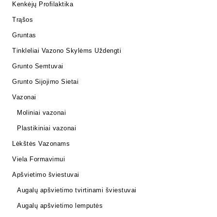
Kenkėjų Profilaktika
Trąšos
Gruntas
Tinkleliai Vazono Skylėms Uždengti
Grunto Semtuvai
Grunto Sijojimo Sietai
Vazonai
Moliniai vazonai
Plastikiniai vazonai
Lėkštės Vazonams
Viela Formavimui
Apšvietimo šviestuvai
Augalų apšvietimo tvirtinami šviestuvai
Augalų apšvietimo lemputės