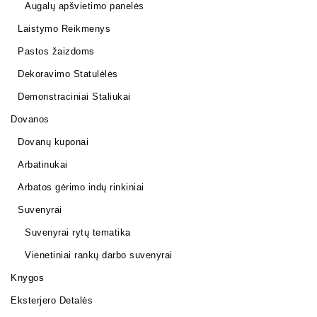
Augalų apšvietimo panelės
Laistymo Reikmenys
Pastos žaizdoms
Dekoravimo Statulėlės
Demonstraciniai Staliukai
Dovanos
Dovanų kuponai
Arbatinukai
Arbatos gėrimo indų rinkiniai
Suvenyrai
Suvenyrai rytų tematika
Vienetiniai rankų darbo suvenyrai
Knygos
Eksterjero Detalės