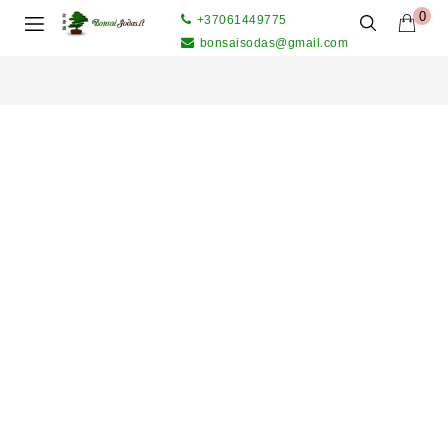
0
+37061449775
bonsaisodas@gmail.com