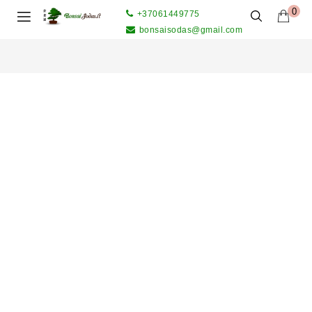
0
+37061449775
bonsaisodas@gmail.com