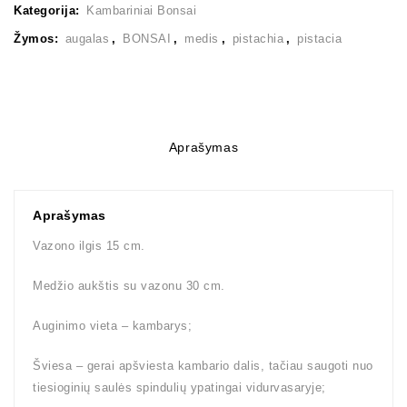
Kategorija:
Kambariniai Bonsai
Žymos:
augalas
,
BONSAI
,
medis
,
pistachia
,
pistacia
Aprašymas
Aprašymas
Vazono ilgis 15 cm.
Medžio aukštis su vazonu 30 cm.
Auginimo vieta – kambarys;
Šviesa – gerai apšviesta kambario dalis, tačiau saugoti nuo
tiesioginių saulės spindulių ypatingai vidurvasaryje;