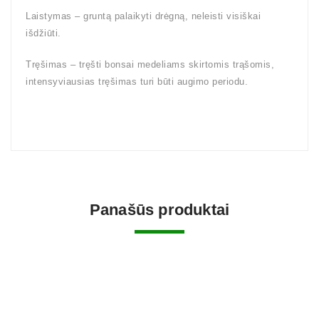
Laistymas – gruntą palaikyti drėgną, neleisti visiškai
išdžiūti.
Tręšimas – tręšti bonsai medeliams skirtomis trąšomis,
intensyviausias tręšimas turi būti augimo periodu.
Panašūs produktai