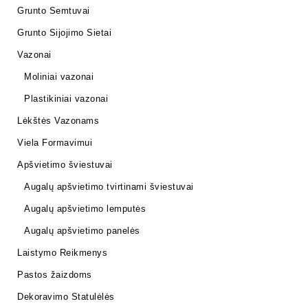
Grunto Semtuvai
Grunto Sijojimo Sietai
Vazonai
Moliniai vazonai
Plastikiniai vazonai
Lėkštės Vazonams
Viela Formavimui
Apšvietimo šviestuvai
Augalų apšvietimo tvirtinami šviestuvai
Augalų apšvietimo lemputės
Augalų apšvietimo panelės
Laistymo Reikmenys
Pastos žaizdoms
Dekoravimo Statulėlės