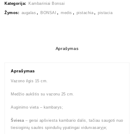
Kategorija:
Kambariniai Bonsai
Žymos:
augalas
,
BONSAI
,
medis
,
pistachia
,
pistacia
Aprašymas
Aprašymas
Vazono ilgis 15 cm.
Medžio aukštis su vazonu 25 cm.
Auginimo vieta – kambarys;
Šviesa
– gerai apšviesta kambario dalis, tačiau saugoti nuo
tiesioginių saulės spindulių ypatingai vidurvasaryje;