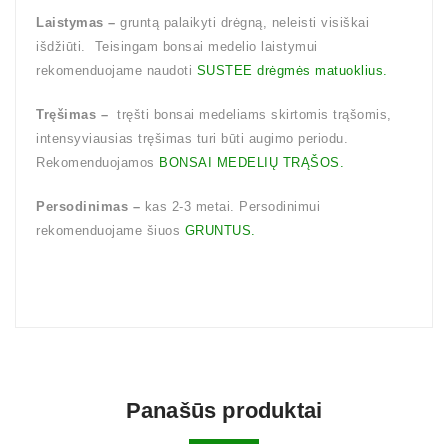
Laistymas –
gruntą palaikyti drėgną, neleisti visiškai
išdžiūti. Teisingam bonsai medelio laistymui
rekomenduojame naudoti
SUSTEE drėgmės matuoklius.
Tręšimas –
tręšti bonsai medeliams skirtomis trąšomis,
intensyviausias tręšimas turi būti augimo periodu.
Rekomenduojamos
BONSAI MEDELIŲ TRĄŠOS.
Persodinimas –
kas 2-3 metai. Persodinimui
rekomenduojame šiuos
GRUNTUS.
Panašūs produktai