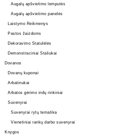
Augalų apšvietimo lemputės
Augalų apšvietimo panelės
Laistymo Reikmenys
Pastos žaizdoms
Dekoravimo Statulėlės
Demonstraciniai Staliukai
Dovanos
Dovanų kuponai
Arbatinukai
Arbatos gėrimo indų rinkiniai
Suvenyrai
Suvenyrai rytų tematika
Vienetiniai rankų darbo suvenyrai
Knygos