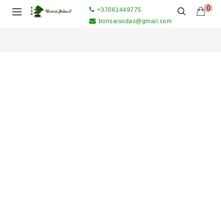
0
+37061449775
bonsaisodas@gmail.com