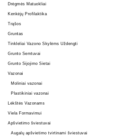
Drėgmės Matuokliai
Kenkėjų Profilaktika
Trąšos
Gruntas
Tinkleliai Vazono Skylėms Uždengti
Grunto Semtuvai
Grunto Sijojimo Sietai
Vazonai
Moliniai vazonai
Plastikiniai vazonai
Lėkštės Vazonams
Viela Formavimui
Apšvietimo šviestuvai
Augalų apšvietimo tvirtinami šviestuvai