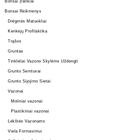
Bonsai Įrankiai
Bonsai Reikmenys
Drėgmės Matuokliai
Kenkėjų Profilaktika
Trąšos
Gruntas
Tinkleliai Vazono Skylėms Uždengti
Grunto Semtuvai
Grunto Sijojimo Sietai
Vazonai
Moliniai vazonai
Plastikiniai vazonai
Lėkštės Vazonams
Viela Formavimui