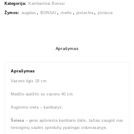
Kategorija:
Kambariniai Bonsai
Žymos:
augalas
,
BONSAI
,
medis
,
pistachia
,
pistacia
Aprašymas
Aprašymas
Vazono ilgis 18 cm.
Medžio aukštis su vazonu 40 cm.
Auginimo vieta – kambarys;
Šviesa
– gerai apšviesta kambario dalis, tačiau saugoti nuo
tiesioginių saulės spindulių ypatingai vidurvasaryje;