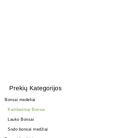
Zanthoxylum Piperitium
Pasta žaizdoms
(spygliuočiams)
250,00
€
28,00
€
Prekių Kategorijos
Bonsai medeliai
Kambariniai Bonsai
Lauko Bonsai
Sodo bonsai medžiai