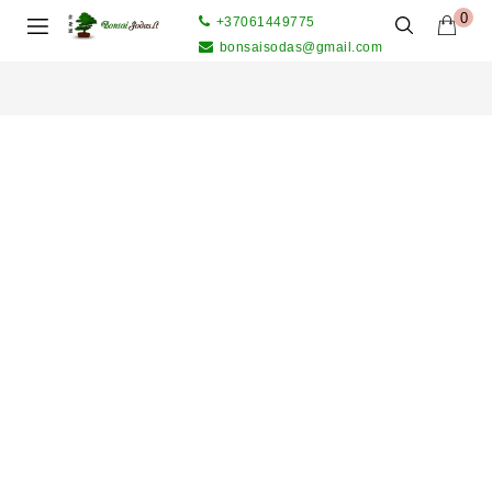
0
+37061449775
bonsaisodas@gmail.com