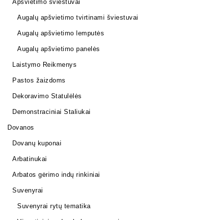
Apšvietimo šviestuvai
Augalų apšvietimo tvirtinami šviestuvai
Augalų apšvietimo lemputės
Augalų apšvietimo panelės
Laistymo Reikmenys
Pastos žaizdoms
Dekoravimo Statulėlės
Demonstraciniai Staliukai
Dovanos
Dovanų kuponai
Arbatinukai
Arbatos gėrimo indų rinkiniai
Suvenyrai
Suvenyrai rytų tematika