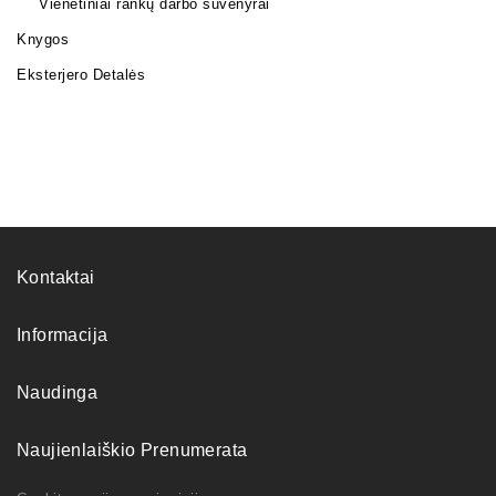
Vienetiniai rankų darbo suvenyrai
Knygos
Eksterjero Detalės
Kontaktai
Informacija
Naudinga
Naujienlaiškio Prenumerata