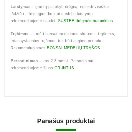
Laistymas –
gruntą palaikyti drėgną, neleisti visiškai
išdžiūti. Teisingam bonsai medelio laistymui
rekomenduojame naudoti
SUSTEE drėgmės matuoklius.
Tręšimas –
tręšti bonsai medeliams skirtomis trąšomis,
intensyviausias tręšimas turi būti augimo periodu.
Rekomenduojamos
BONSAI MEDELIŲ TRĄŠOS.
Persodinimas –
kas 2-3 metai. Persodinimui
rekomenduojame šiuos
GRUNTUS.
Panašūs produktai