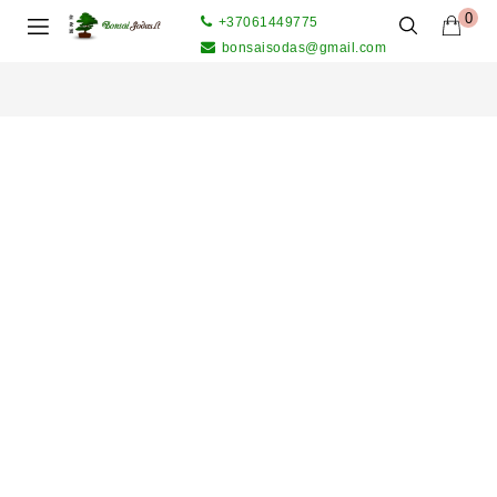
0
+37061449775
bonsaisodas@gmail.com