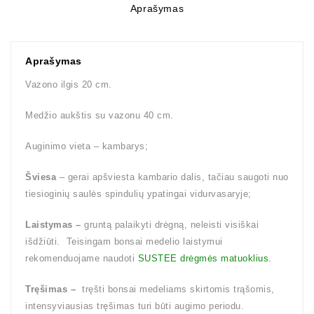
Aprašymas
Aprašymas
Vazono ilgis 20 cm.
Medžio aukštis su vazonu 40 cm.
Auginimo vieta – kambarys;
Šviesa
– gerai apšviesta kambario dalis, tačiau saugoti nuo
tiesioginių saulės spindulių ypatingai vidurvasaryje;
Laistymas –
gruntą palaikyti drėgną, neleisti visiškai
išdžiūti. Teisingam bonsai medelio laistymui
rekomenduojame naudoti
SUSTEE drėgmės matuoklius.
Tręšimas –
tręšti bonsai medeliams skirtomis trąšomis,
intensyviausias tręšimas turi būti augimo periodu.