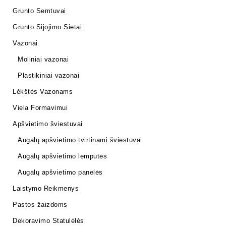
Grunto Semtuvai
Grunto Sijojimo Sietai
Vazonai
Moliniai vazonai
Plastikiniai vazonai
Lėkštės Vazonams
Viela Formavimui
Apšvietimo šviestuvai
Augalų apšvietimo tvirtinami šviestuvai
Augalų apšvietimo lemputės
Augalų apšvietimo panelės
Laistymo Reikmenys
Pastos žaizdoms
Dekoravimo Statulėlės