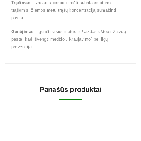
Tręšimas
– vasaros periodu tręšti subalansuotomis
trąšomis, žiemos metu trąšų koncentraciją sumažinti
pusiau;
Genėjimas
– genėti visus metus ir žaizdas uštepti žaizdų
pasta, kad išvengti medžio ,,Kraujavimo” bei ligų
prevencijai.
Panašūs produktai