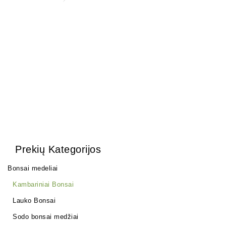
22,00
€
Ulmus parvifolia
150,00
€
Prekių Kategorijos
Bonsai medeliai
Kambariniai Bonsai
Lauko Bonsai
Sodo bonsai medžiai