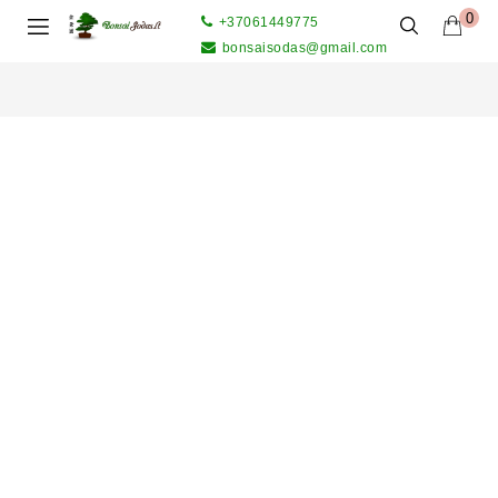
0
+37061449775
bonsaisodas@gmail.com