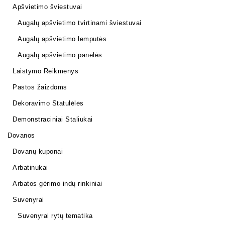
Apšvietimo šviestuvai
Augalų apšvietimo tvirtinami šviestuvai
Augalų apšvietimo lemputės
Augalų apšvietimo panelės
Laistymo Reikmenys
Pastos žaizdoms
Dekoravimo Statulėlės
Demonstraciniai Staliukai
Dovanos
Dovanų kuponai
Arbatinukai
Arbatos gėrimo indų rinkiniai
Suvenyrai
Suvenyrai rytų tematika