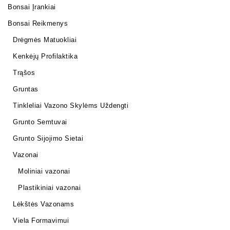
Bonsai Įrankiai
Bonsai Reikmenys
Drėgmės Matuokliai
Kenkėjų Profilaktika
Trąšos
Gruntas
Tinkleliai Vazono Skylėms Uždengti
Grunto Semtuvai
Grunto Sijojimo Sietai
Vazonai
Moliniai vazonai
Plastikiniai vazonai
Lėkštės Vazonams
Viela Formavimui