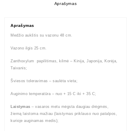
Aprašymas
Aprašymas
Medžio aukštis su vazonu 48 cm.
Vazono ilgis 25 cm.
Zanthoxylum papilitimas, kilmė – Kinija, Japonija, Korėja,
Taivanis;
Šviesos toleravimas – saulėta vieta;
Auginimo temperatūra – nuo + 15 C iki + 35 C;
Laistymas
– vasaros metu mėgsta daugiau drėgmės,
žiemą laistoma mažiau (laistymas priklauso nuo patalpos,
kurioje auginamas medis);