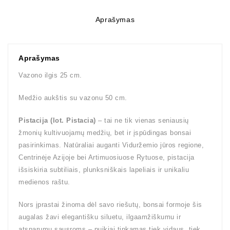
Aprašymas
Aprašymas
Vazono ilgis 25 cm.
Medžio aukštis su vazonu 50 cm.
Pistacija (lot. Pistacia)
– tai ne tik vienas seniausių
žmonių kultivuojamų medžių, bet ir įspūdingas bonsai
pasirinkimas. Natūraliai auganti Viduržemio jūros regione,
Centrinėje Azijoje bei Artimuosiuose Rytuose, pistacija
išsiskiria subtiliais, plunksniškais lapeliais ir unikaliu
medienos raštu.
Nors įprastai žinoma dėl savo riešutų, bonsai formoje šis
augalas žavi elegantišku siluetu, ilgaamžiškumu ir
atsparumu sausroms – puikiai tinkamas tiek vidaus, tiek