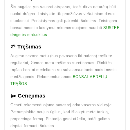
Šis augalas yra sausrai atsparus, todėl dirva neturėtų būti
nuolat drėgna. Laistykite tik pradžiūvus viršutiniam dirvos
sluoksniui. Perlaistymas gali pakenkti šaknims. Teisingam
bonsai medelio laistymui rekomenduojame naudoti
SUSTEE
drėgmės matuoklius
🌱 Tręšimas
Augimo sezono metu (nuo pavasario iki rudens) tręškite
reguliariai, žiemos metu tręšimas suretinamas. Rinkitės
trąšas bonsai medeliams su subalansuotomis maistinėmis
medžiagomis. Rekomenduojamos
BONSAI MEDELIŲ
TRĄŠOS.
✂️ Genėjimas
Genėti rekomenduojama pavasarį arba vasaros viduryje.
Patrumpinkite naujus ūglius, kad išlaikytumėte tankią,
proporcingą formą. Pistacija gerai atželia, todėl galima
drąsiai formuoti šakeles.