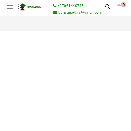
0
+37061449775
bonsaisodas@gmail.com