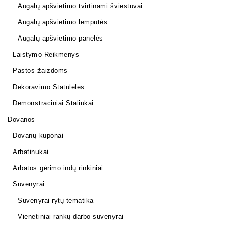
Augalų apšvietimo tvirtinami šviestuvai
Augalų apšvietimo lemputės
Augalų apšvietimo panelės
Laistymo Reikmenys
Pastos žaizdoms
Dekoravimo Statulėlės
Demonstraciniai Staliukai
Dovanos
Dovanų kuponai
Arbatinukai
Arbatos gėrimo indų rinkiniai
Suvenyrai
Suvenyrai rytų tematika
Vienetiniai rankų darbo suvenyrai