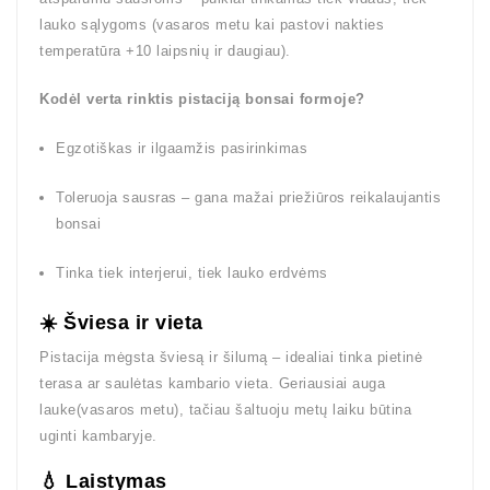
lauko sąlygoms (vasaros metu kai pastovi nakties
temperatūra +10 laipsnių ir daugiau).
Kodėl verta rinktis pistaciją bonsai formoje?
Egzotiškas ir ilgaamžis pasirinkimas
Toleruoja sausras – gana mažai priežiūros reikalaujantis
bonsai
Tinka tiek interjerui, tiek lauko erdvėms
☀️ Šviesa ir vieta
Pistacija mėgsta šviesą ir šilumą – idealiai tinka pietinė
terasa ar saulėtas kambario vieta. Geriausiai auga
lauke(vasaros metu), tačiau šaltuoju metų laiku būtina
uginti kambaryje.
💧 Laistymas