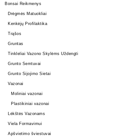
Bonsai Reikmenys
Drėgmės Matuokliai
Kenkėjų Profilaktika
Trąšos
Gruntas
Tinkleliai Vazono Skylėms Uždengti
Grunto Semtuvai
Grunto Sijojimo Sietai
Vazonai
Moliniai vazonai
Plastikiniai vazonai
Lėkštės Vazonams
Viela Formavimui
Apšvietimo šviestuvai