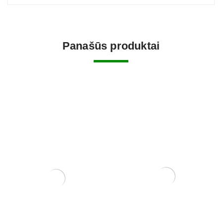
Panašūs produktai
Tinklelis vazono skylėms
Zelkova (smulkialapė)
uždengti
3500,00
€
0,15
€