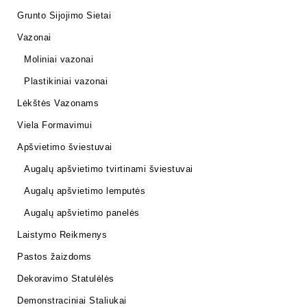
Grunto Sijojimo Sietai
Vazonai
Moliniai vazonai
Plastikiniai vazonai
Lėkštės Vazonams
Viela Formavimui
Apšvietimo šviestuvai
Augalų apšvietimo tvirtinami šviestuvai
Augalų apšvietimo lemputės
Augalų apšvietimo panelės
Laistymo Reikmenys
Pastos žaizdoms
Dekoravimo Statulėlės
Demonstraciniai Staliukai