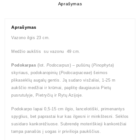
Aprašymas
Aprašymas
Vazono ilgis 23 cm.
Medžio aukštis su vazonu 49 cm.
Podokarpas
(lot.
Podocarpus
) – pušūnų (
Pinophyta
)
skyriaus, podokaropinių (
Podocarpaceae
) šeimos
plikasėklių augalų gentis. Ją sudaro visžaliai, 1-25 m
aukščio medžiai ir krūmai, paplitę daugiausia Pietų
pusrutulyje, Pietryčių ir Rytų Azijoje.
Podokarpo lapai 0,5-15 cm ilgio, lancelotiški, primenantys
spyglius, bet paprastai kur kas ilgesni ir minkštesni. Sėklos
susidaro kankorėžiuose. Subrendę moteriškieji kankorėžiai
tampa panašūs į uogas ir privilioja paukščius.