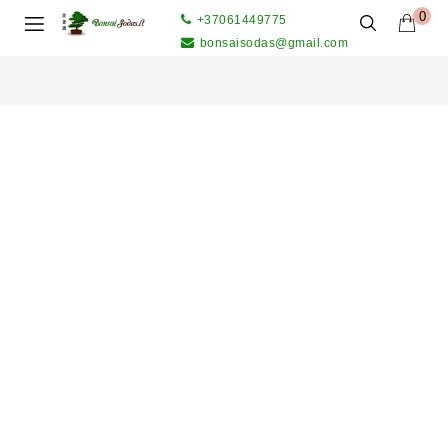
0
+37061449775
bonsaisodas@gmail.com