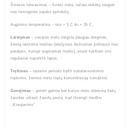
Šviesos toleravimas – šviesi vieta, tačiau reikėtų saugoti
nuo tiesioginės saulės spindulių;
Auginimo temperatūra – nuo + 5 C iki + 35 C;
Laistymas
– vasaros metu mėgsta daugiau drėgmės,
žiemą laistoma mažiau (laistymas dažnumas priklauso nuo
patalpos, kurioje auginamas medis), esant karštam orui
reguliariai nupurkšti lapus;
Tręšimas
– vasaros periodu tręšti subalansuotomis
trąšomis, žiemos metu trąšų koncentraciją sumažinti;
Genėjimas
– genėti galima bet kuriuo metu didesnių šakų
žaizdas uštepti žaizdų pasta, kad išvengti medžio
,,Kraujavimo”.