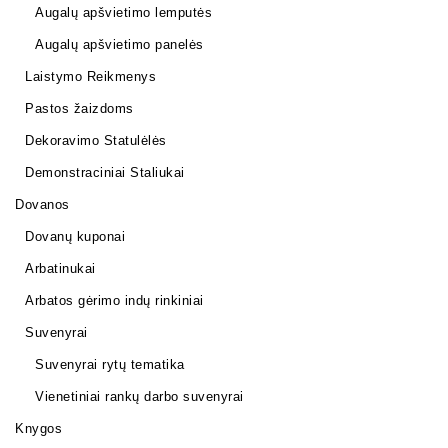
Augalų apšvietimo lemputės
Augalų apšvietimo panelės
Laistymo Reikmenys
Pastos žaizdoms
Dekoravimo Statulėlės
Demonstraciniai Staliukai
Dovanos
Dovanų kuponai
Arbatinukai
Arbatos gėrimo indų rinkiniai
Suvenyrai
Suvenyrai rytų tematika
Vienetiniai rankų darbo suvenyrai
Knygos