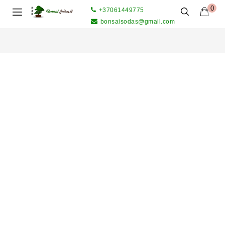
0
+37061449775
bonsaisodas@gmail.com