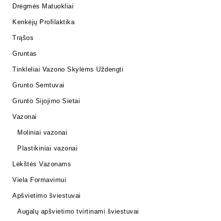
Drėgmės Matuokliai
Kenkėjų Profilaktika
Trąšos
Gruntas
Tinkleliai Vazono Skylėms Uždengti
Grunto Semtuvai
Grunto Sijojimo Sietai
Vazonai
Moliniai vazonai
Plastikiniai vazonai
Lėkštės Vazonams
Viela Formavimui
Apšvietimo šviestuvai
Augalų apšvietimo tvirtinami šviestuvai