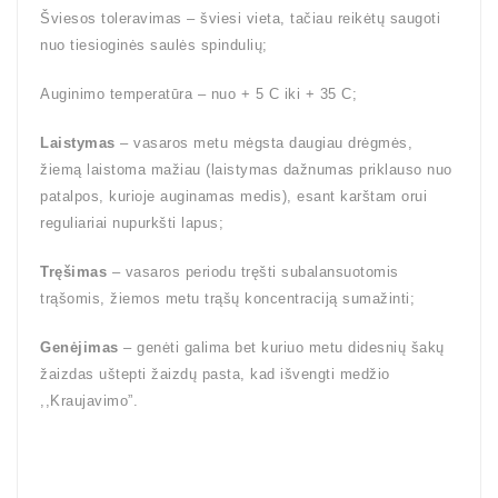
Šviesos toleravimas – šviesi vieta, tačiau reikėtų saugoti
nuo tiesioginės saulės spindulių;
Auginimo temperatūra – nuo + 5 C iki + 35 C;
Laistymas
– vasaros metu mėgsta daugiau drėgmės,
žiemą laistoma mažiau (laistymas dažnumas priklauso nuo
patalpos, kurioje auginamas medis), esant karštam orui
reguliariai nupurkšti lapus;
Tręšimas
– vasaros periodu tręšti subalansuotomis
trąšomis, žiemos metu trąšų koncentraciją sumažinti;
Genėjimas
– genėti galima bet kuriuo metu didesnių šakų
žaizdas uštepti žaizdų pasta, kad išvengti medžio
,,Kraujavimo”.