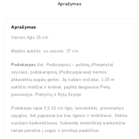
Aprašymas
Aprašymas
Vazono ilgis 15 cm.
Medžio aukštis su vazonu 37 cm.
Podokarpas
(lot.
Podocarpus
) – pušūnų (
Pinophyta
)
skyriaus, podokaropinių (
Podocarpaceae
) šeimos
plikasėklių augalų gentis. Ją sudaro visžaliai, 1-25 m
aukščio medžiai ir krūmai, paplitę daugiausia Pietų
pusrutulyje, Pietryčių ir Rytų Azijoje.
Podokarpo lapai 0,5-15 cm ilgio, lancelotiški, primenantys
spyglius, bet paprastai kur kas ilgesni ir minkštesni. Sėklos
susidaro kankorėžiuose. Subrendę moteriškieji kankorėžiai
tampa panašūs į uogas ir privilioja paukščius.