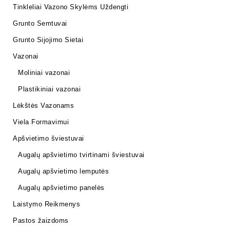
Tinkleliai Vazono Skylėms Uždengti
Grunto Semtuvai
Grunto Sijojimo Sietai
Vazonai
Moliniai vazonai
Plastikiniai vazonai
Lėkštės Vazonams
Viela Formavimui
Apšvietimo šviestuvai
Augalų apšvietimo tvirtinami šviestuvai
Augalų apšvietimo lemputės
Augalų apšvietimo panelės
Laistymo Reikmenys
Pastos žaizdoms