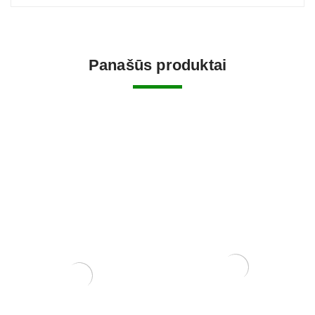
Panašūs produktai
Pasta Žaizdoms
Zanthoxylum Piperitium