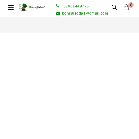
0
+37061449775
bonsaisodas@gmail.com