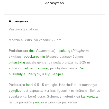
Aprašymas
Aprašymas
Vazono ilgis 34 cm.
Medžio aukštis su vazonu 66 cm.
Podokarpas
(
lot.
Podocarpus
) –
pušūnų
(
Pinophyta
)
skyriaus,
podokaropinių
(
Podocarpaceae
) šeimos
plikasėklių
augalų gentis. Ją sudaro visžaliai, 1-25 m
aukščio
medžiai
ir
krūmai
, paplitę daugiausia
Pietų
pusrutulyje
,
Pietryčių
ir
Rytų Azijoje
.
Podokarpo
lapai
0,5-15 cm ilgio, lancelotiški, primenantys
spyglius
, bet paprastai kur kas ilgesni ir minkštesni. Sėklos
susidaro kankorėžiuose. Subrendę moteriškieji
kankorėžiai
tampa panašūs į
uogas
ir privilioja paukščius.