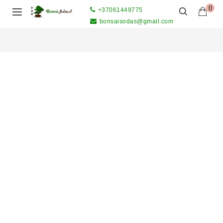
0
+37061449775
bonsaisodas@gmail.com