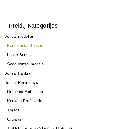
Prekių Kategorijos
Bonsai medeliai
Kambariniai Bonsai
Lauko Bonsai
Sodo bonsai medžiai
Bonsai Įrankiai
Bonsai Reikmenys
Drėgmės Matuokliai
Kenkėjų Profilaktika
Trąšos
Gruntas
Tinkleliai Vazono Skylėms Uždengti