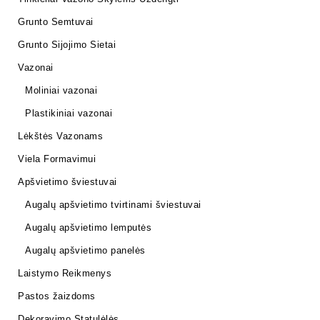
Grunto Semtuvai
Grunto Sijojimo Sietai
Vazonai
Moliniai vazonai
Plastikiniai vazonai
Lėkštės Vazonams
Viela Formavimui
Apšvietimo šviestuvai
Augalų apšvietimo tvirtinami šviestuvai
Augalų apšvietimo lemputės
Augalų apšvietimo panelės
Laistymo Reikmenys
Pastos žaizdoms
Dekoravimo Statulėlės