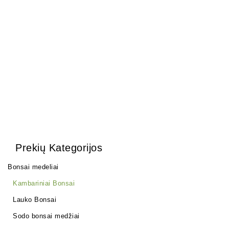
Pasta Žaizdoms
Granatmedis
(Universali)
100,00
€
28,00
€
Prekių Kategorijos
Bonsai medeliai
Kambariniai Bonsai
Lauko Bonsai
Sodo bonsai medžiai