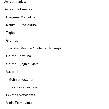
Bonsai Įrankiai
Bonsai Reikmenys
Drėgmės Matuokliai
Kenkėjų Profilaktika
Trąšos
Gruntas
Tinkleliai Vazono Skylėms Uždengti
Grunto Semtuvai
Grunto Sijojimo Sietai
Vazonai
Moliniai vazonai
Plastikiniai vazonai
Lėkštės Vazonams
Viela Formavimui