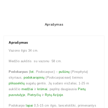
Aprašymas
Aprašymas
Vazono ilgis 34 cm.
Medžio aukštis su vazonu 58 cm.
Podokarpas
(
lot.
Podocarpus
) –
pušūnų
(
Pinophyta
)
skyriaus,
podokaropinių
(
Podocarpaceae
) šeimos
plikasėklių
augalų gentis. Ją sudaro visžaliai, 1-25 m
aukščio
medžiai
ir
krūmai
, paplitę daugiausia
Pietų
pusrutulyje
,
Pietryčių
ir
Rytų Azijoje
.
Podokarpo
lapai
0,5-15 cm ilgio, lancelotiški, primenantys