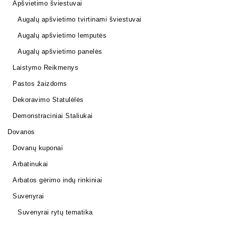
Apšvietimo šviestuvai
Augalų apšvietimo tvirtinami šviestuvai
Augalų apšvietimo lemputės
Augalų apšvietimo panelės
Laistymo Reikmenys
Pastos žaizdoms
Dekoravimo Statulėlės
Demonstraciniai Staliukai
Dovanos
Dovanų kuponai
Arbatinukai
Arbatos gėrimo indų rinkiniai
Suvenyrai
Suvenyrai rytų tematika