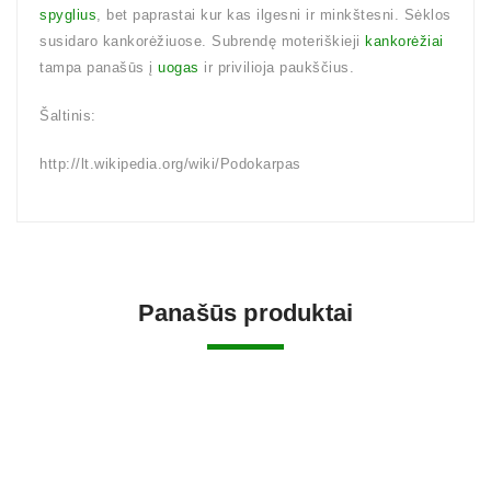
spyglius
, bet paprastai kur kas ilgesni ir minkštesni. Sėklos
susidaro kankorėžiuose. Subrendę moteriškieji
kankorėžiai
tampa panašūs į
uogas
ir privilioja paukščius.
Šaltinis:
http://lt.wikipedia.org/wiki/Podokarpas
Panašūs produktai