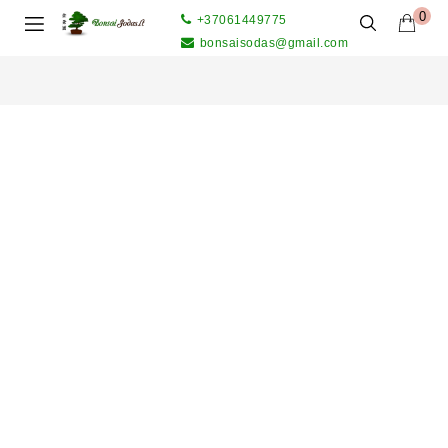
0
+37061449775
bonsaisodas@gmail.com