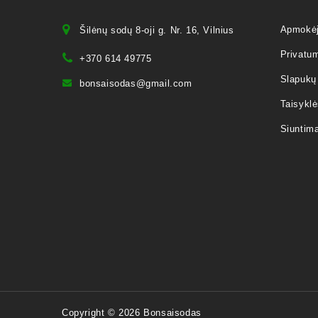
Apmokė
Šilėnų sodų 8-oji g. Nr. 16, Vilnius
Privatum
+370 614 49775
Slapukų 
bonsaisodas@gmail.com
Taisyklė
Siuntim
Copyright © 2026 Bonsaisodas