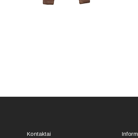
Trąšos bo
12,00
€
Kontaktai
Inform