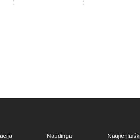
Pincetas/g
mm
20,00
€
nsai medeliams
Sesbania
150,00
€
acija
Naudinga
Naujienlaiš