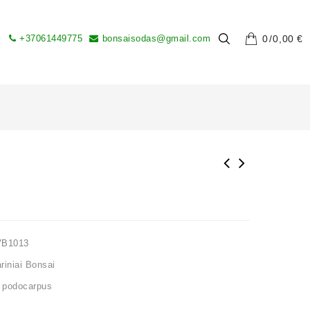
+37061449775
bonsaisodas@gmail.com
0
0,00
€
VB1013
iniai Bonsai
,
podocarpus