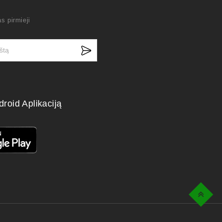
s pirmieji
droid Aplikaciją
Top