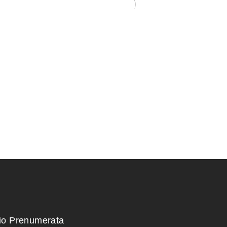
rėbliukas, 210
Zelkova (smulkialapė)
200,00
€
kio Prenumerata