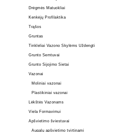
Drėgmės Matuokliai
Kenkėjų Profilaktika
Trąšos
Gruntas
Tinkleliai Vazono Skylėms Uždengti
Grunto Semtuvai
Grunto Sijojimo Sietai
Vazonai
Moliniai vazonai
Plastikiniai vazonai
Lėkštės Vazonams
Viela Formavimui
Apšvietimo šviestuvai
Augalų apšvietimo tvirtinami