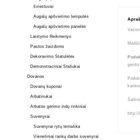
šviestuvai
Augalų apšvietimo lemputės
Apra
Augalų apšvietimo panelės
Vazono
Laistymo Reikmenys
Medži
Pastos žaizdoms
Dekoravimo Statulėlės
Podok
gentis
Demonstraciniai Staliukai
Dovanos
Podok
kankor
Dovanų kuponai
Arbatinukai
Šaltin
Arbatos gėrimo indų rinkiniai
http:/
Suvenyrai
Suvenyrai rytų tematika
Vienetiniai rankų darbo suvenyrai