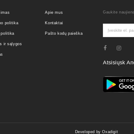
Gaukite naujiena
jimas
Apie mus
o politika
Kontaktai
politika
Pašto kodų paieška
s ir sąlygos
as
Atsisiųsk An
Developed by Oxadigit