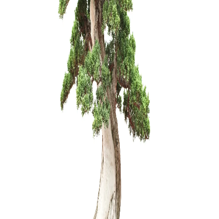
Zanthoxyl
150,00
€