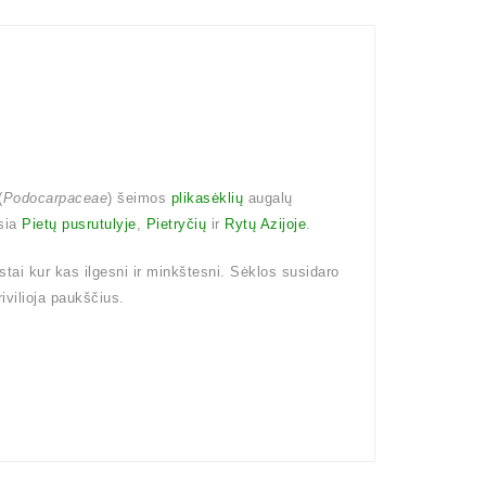
(
Podocarpaceae
) šeimos
plikasėklių
augalų
usia
Pietų pusrutulyje
,
Pietryčių
ir
Rytų Azijoje
.
stai kur kas ilgesni ir minkštesni. Sėklos susidaro
rivilioja paukščius.