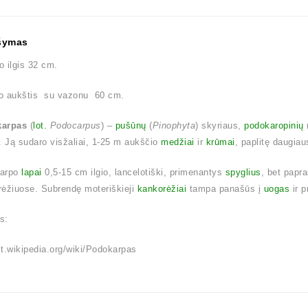
šymas
 ilgis 32 cm.
o aukštis su vazonu 60 cm.
arpas
(
lot.
Podocarpus
) –
pušūnų
(
Pinophyta
) skyriaus,
podokaropinių
. Ją sudaro visžaliai, 1-25 m aukščio
medžiai
ir
krūmai
, paplitę daugia
arpo
lapai
0,5-15 cm ilgio, lancelotiški, primenantys
spyglius
, bet papra
ėžiuose. Subrendę moteriškieji
kankorėžiai
tampa panašūs į
uogas
ir p
is:
/lt.wikipedia.org/wiki/Podokarpas