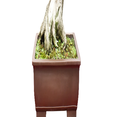
Zanthoxyl
250,00
€