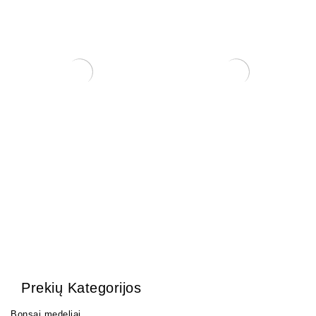
Šakų formavimo kabliai.
Grunto semtuvas 3 dalių .
22,00
€
35,00
€
Prekių Kategorijos
Bonsai medeliai