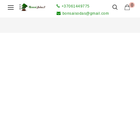
0
+37061449775
bonsaisodas@gmail.com