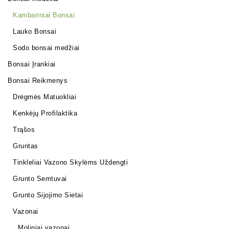
Kambariniai Bonsai
Lauko Bonsai
Sodo bonsai medžiai
Bonsai Įrankiai
Bonsai Reikmenys
Drėgmės Matuokliai
Kenkėjų Profilaktika
Trąšos
Gruntas
Tinkleliai Vazono Skylėms Uždengti
Grunto Semtuvai
Grunto Sijojimo Sietai
Vazonai
Moliniai vazonai