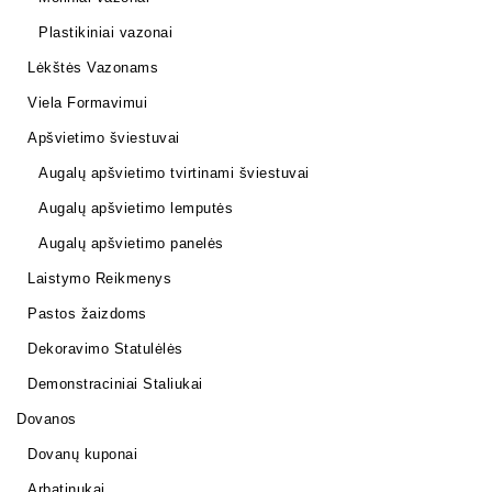
Plastikiniai vazonai
Lėkštės Vazonams
Viela Formavimui
Apšvietimo šviestuvai
Augalų apšvietimo tvirtinami šviestuvai
Augalų apšvietimo lemputės
Augalų apšvietimo panelės
Laistymo Reikmenys
Pastos žaizdoms
Dekoravimo Statulėlės
Demonstraciniai Staliukai
Dovanos
Dovanų kuponai
Arbatinukai