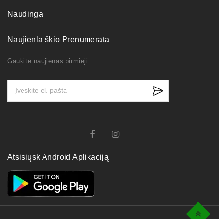
Naudinga
Naujienlaiškio Prenumerata
Gaukite naujienas pirmieji
Atsisiųsk Android Aplikaciją
Top