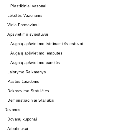
Plastikiniai vazonai
Lėkštės Vazonams
Viela Formavimui
Apšvietimo šviestuvai
Augalų apšvietimo tvirtinami šviestuvai
Augalų apšvietimo lemputės
Augalų apšvietimo panelės
Laistymo Reikmenys
Pastos žaizdoms
Dekoravimo Statulėlės
Demonstraciniai Staliukai
Dovanos
Dovanų kuponai
Arbatinukai