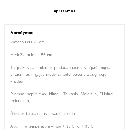
Aprašymas
Aprašymas
Vazono ilgis 27 cm.
Medežio aukštis 56 cm.
Tai puikus pasirinkimas pradedantiesiems. Ypač lengvai
prižiūrimas ir gajus medelis, todėl pakenčia augintojo
klaidas.
Premna papilitimas, kilmė – Taivanis, Malaizija, Filipinai,
Indonezija;
Šviesos toleravimas – saulėta vieta;
Auginimo temperatūra – nuo + 15 C iki + 35 C;