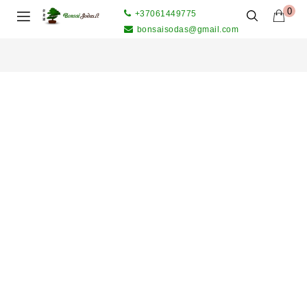
0
+37061449775
bonsaisodas@gmail.com