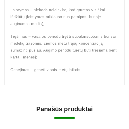
Laistymas – niekada neleiskite, kad gruntas visiškai
išdžiūtų (laistymas priklauso nuo patalpos, kurioje
auginamas medis);
Tręšimas – vasaros periodu tręšti subalansuotomis bonsai
medelių trąšomis, žiemos metu trąšų koncentraciją
sumažinti pusiau. Augimo periodu turėtų būti tręšiama bent
kartą į mėnesį;
Genėjimas – genėti visais metų laikais.
Panašūs produktai