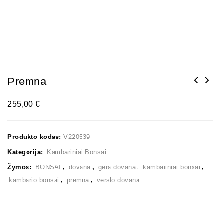
Premna
255,00
€
Produkto kodas:
V220539
Kategorija:
Kambariniai Bonsai
Žymos:
BONSAI
,
dovana
,
gera dovana
,
kambariniai bonsai
,
kambario bonsai
,
premna
,
verslo dovana