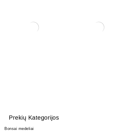
Šakų formavimo kabliai.
Trąšos Nutribonsai +eco
22,00
€
17,00
€
Prekių Kategorijos
Bonsai medeliai