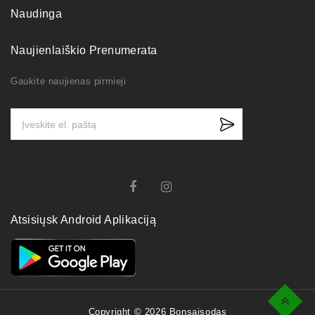
Naudinga
Naujienlaiškio Prenumerata
Gaukite naujienas pirmieji
Atsisiųsk Android Aplikaciją
Top
Copyright © 2026 Bonsaisodas