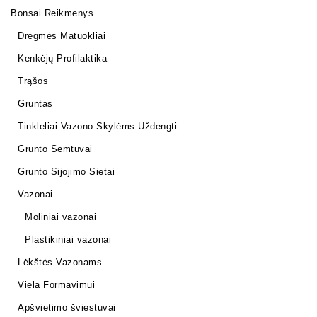
Bonsai Reikmenys
Drėgmės Matuokliai
Kenkėjų Profilaktika
Trąšos
Gruntas
Tinkleliai Vazono Skylėms Uždengti
Grunto Semtuvai
Grunto Sijojimo Sietai
Vazonai
Moliniai vazonai
Plastikiniai vazonai
Lėkštės Vazonams
Viela Formavimui
Apšvietimo šviestuvai