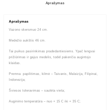
Aprašymas
Aprašymas
Vazono skersmuo 24 cm.
Medežio aukštis 46 cm.
Tai puikus pasirinkimas pradedantiesiems. Ypač lengvai
prižiūrimas ir gajus medelis, todėl pakenčia augintojo
klaidas.
Premna papilitimas, kilmė – Taivanis, Malaizija, Filipinai,
Indonezija;
Šviesos toleravimas – saulėta vieta;
Auginimo temperatūra – nuo + 15 C iki + 35 C;