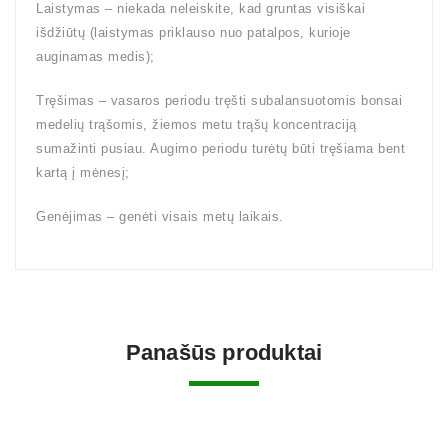
Laistymas – niekada neleiskite, kad gruntas visiškai
išdžiūtų (laistymas priklauso nuo patalpos, kurioje
auginamas medis);
Tręšimas – vasaros periodu tręšti subalansuotomis bonsai
medelių trąšomis, žiemos metu trąšų koncentraciją
sumažinti pusiau. Augimo periodu turėtų būti tręšiama bent
kartą į mėnesį;
Genėjimas – genėti visais metų laikais.
Panašūs produktai