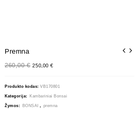
Premna
260,00
€
250,00
€
Produkto kodas:
VB170801
Kategorija:
Kambariniai Bonsai
Žymos:
BONSAI
,
premna