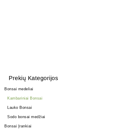
3,75
€
Zelkova (smulkialapė)
200,00
€
Prekių Kategorijos
Bonsai medeliai
Kambariniai Bonsai
Lauko Bonsai
Sodo bonsai medžiai
Bonsai Įrankiai