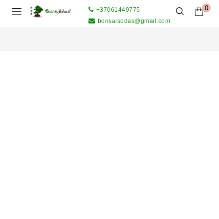
0
+37061449775
bonsaisodas@gmail.com