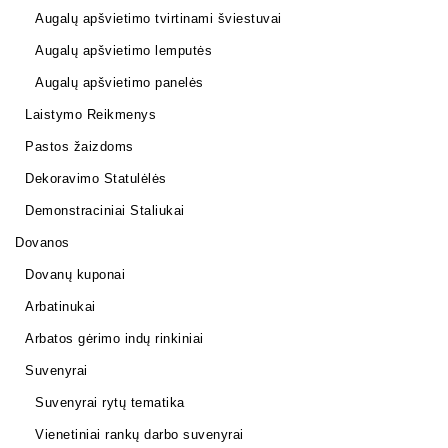
Augalų apšvietimo tvirtinami šviestuvai
Augalų apšvietimo lemputės
Augalų apšvietimo panelės
Laistymo Reikmenys
Pastos žaizdoms
Dekoravimo Statulėlės
Demonstraciniai Staliukai
Dovanos
Dovanų kuponai
Arbatinukai
Arbatos gėrimo indų rinkiniai
Suvenyrai
Suvenyrai rytų tematika
Vienetiniai rankų darbo suvenyrai