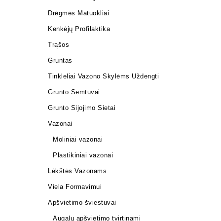
Drėgmės Matuokliai
Kenkėjų Profilaktika
Trąšos
Gruntas
Tinkleliai Vazono Skylėms Uždengti
Grunto Semtuvai
Grunto Sijojimo Sietai
Vazonai
Moliniai vazonai
Plastikiniai vazonai
Lėkštės Vazonams
Viela Formavimui
Apšvietimo šviestuvai
Augalų apšvietimo tvirtinami