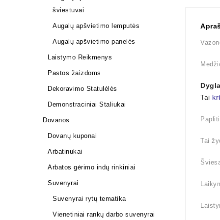
šviestuvai
Apra
Augalų apšvietimo lemputės
Augalų apšvietimo panelės
Vazono
Laistymo Reikmenys
Medži
Pastos žaizdoms
Dygla
Dekoravimo Statulėlės
Tai
kr
Demonstraciniai Staliukai
Paplit
Dovanos
Dovanų kuponai
Tai žy
Arbatinukai
Šviesa
Arbatos gėrimo indų rinkiniai
Suvenyrai
Laikym
Suvenyrai rytų tematika
Laisty
Vienetiniai rankų darbo suvenyrai