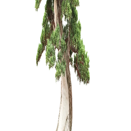
Mentelė/g
mm
10,00
€