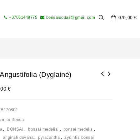
+37061449775
bonsaisodas@gmail.com
0
0,00
€
Angustifolia (Dyglainė)
,00
€
VB170802
iniai Bonsai
ia
,
BONSAI
,
bonsai medeliai
,
bonsai medelis
,
,
originali dovana
,
pyracantha
,
zydintis bonsai