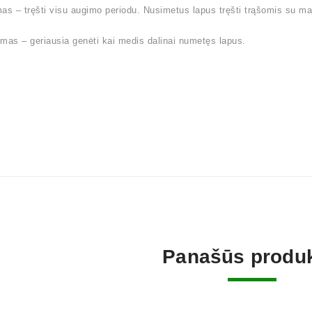
as – tręšti visu augimo periodu. Nusimetus lapus tręšti trąšomis su ma
mas – geriausia genėti kai medis dalinai numetęs lapus.
Panašūs produk