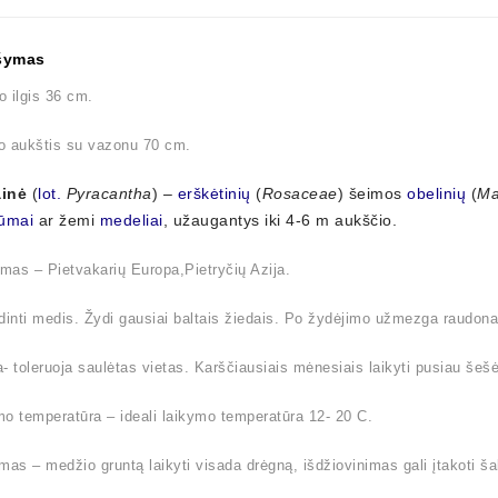
šymas
 ilgis 36 cm.
o aukštis su vazonu 70 cm.
inė
(
lot.
Pyracantha
) –
erškėtinių
(
Rosaceae
) šeimos
obelinių
(
Ma
ūmai
ar žemi
medeliai
, užaugantys iki 4-6 m aukščio.
imas – Pietvakarių Europa,Pietryčių Azija.
dinti medis. Žydi gausiai baltais žiedais. Po žydėjimo užmezga raudon
- toleruoja saulėtas vietas. Karščiausiais mėnesiais laikyti pusiau šešė
o temperatūra – ideali laikymo temperatūra 12- 20 C.
mas – medžio gruntą laikyti visada drėgną, išdžiovinimas gali įtakoti 