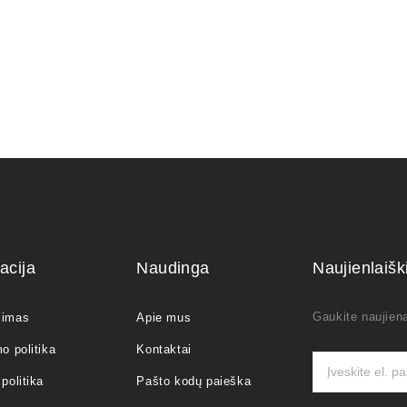
acija
Naudinga
Naujienlaiš
Gaukite naujiena
jimas
Apie mus
o politika
Kontaktai
politika
Pašto kodų paieška