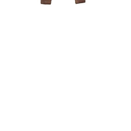
Carmona 
250,00
€