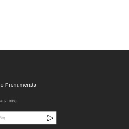
kio Prenumerata
s pirmieji