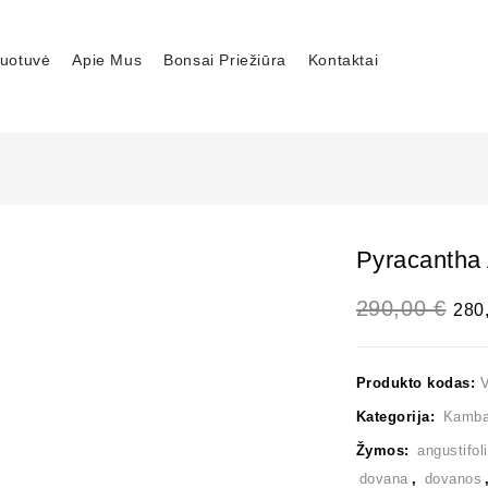
uotuvė
Apie Mus
Bonsai Priežiūra
Kontaktai
Pyracantha 
290,00
€
280
Produkto kodas:
Kategorija:
Kambar
Žymos:
angustifol
dovana
,
dovanos