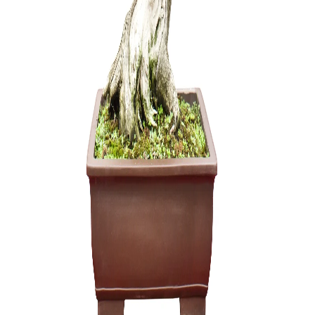
Zelkova (
200,00
€