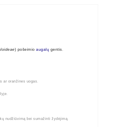
loideae
) pošeimio
augalų
gentis.
as ar oranžines uogas.
lyje.
šakų nudžiūvimą bei sumažinti žydėjimą.