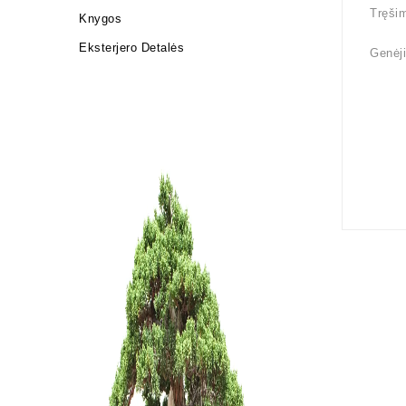
Tręšim
Knygos
Eksterjero Detalės
Genėji