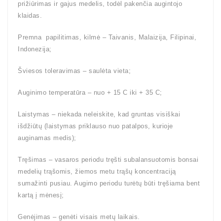
prižiūrimas ir gajus medelis, todėl pakenčia augintojo
klaidas.
Premna papilitimas, kilmė – Taivanis, Malaizija, Filipinai,
Indonezija;
Šviesos toleravimas – saulėta vieta;
Auginimo temperatūra – nuo + 15 C iki + 35 C;
Laistymas – niekada neleiskite, kad gruntas visiškai
išdžiūtų (laistymas priklauso nuo patalpos, kurioje
auginamas medis);
Tręšimas – vasaros periodu tręšti subalansuotomis bonsai
medelių trąšomis, žiemos metu trąšų koncentraciją
sumažinti pusiau. Augimo periodu turėtų būti tręšiama bent
kartą į mėnesį;
Genėjimas – genėti visais metų laikais.