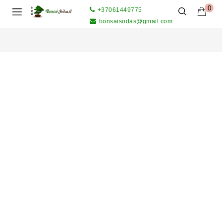
0
+37061449775
bonsaisodas@gmail.com