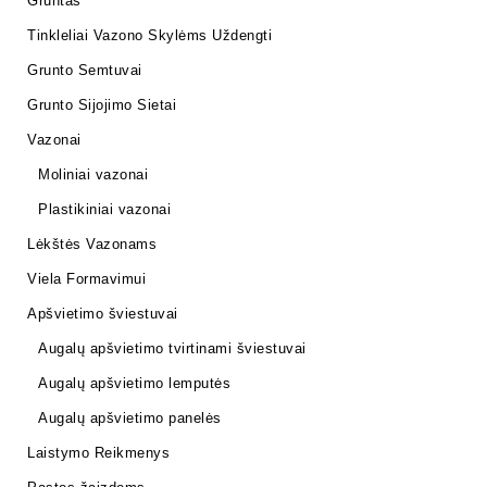
Gruntas
Tinkleliai Vazono Skylėms Uždengti
Grunto Semtuvai
Grunto Sijojimo Sietai
Vazonai
Moliniai vazonai
Plastikiniai vazonai
Lėkštės Vazonams
Viela Formavimui
Apšvietimo šviestuvai
Augalų apšvietimo tvirtinami šviestuvai
Augalų apšvietimo lemputės
Augalų apšvietimo panelės
Laistymo Reikmenys