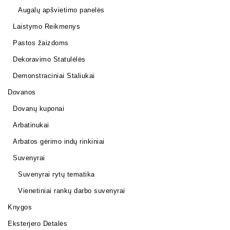
Augalų apšvietimo panelės
Laistymo Reikmenys
Pastos žaizdoms
Dekoravimo Statulėlės
Demonstraciniai Staliukai
Dovanos
Dovanų kuponai
Arbatinukai
Arbatos gėrimo indų rinkiniai
Suvenyrai
Suvenyrai rytų tematika
Vienetiniai rankų darbo suvenyrai
Knygos
Eksterjero Detalės