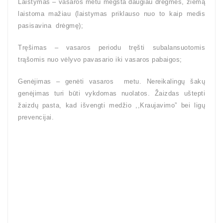
Laistymas – vasaros metu mėgsta daugiau drėgmės, žiemą
laistoma mažiau (laistymas priklauso nuo to kaip medis
pasisavina drėgmę);
Tręšimas – vasaros periodu tręšti subalansuotomis
trąšomis nuo vėlyvo pavasario iki vasaros pabaigos;
Genėjimas – genėti vasaros metu. Nereikalingų šakų
genėjimas turi būti vykdomas nuolatos. Žaizdas uštepti
žaizdų pasta, kad išvengti medžio ,,Kraujavimo” bei ligų
prevencijai.