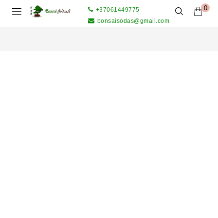
0
+37061449775
bonsaisodas@gmail.com