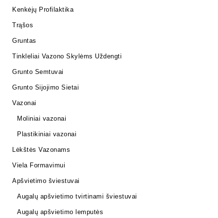
Kenkėjų Profilaktika
Trąšos
Gruntas
Tinkleliai Vazono Skylėms Uždengti
Grunto Semtuvai
Grunto Sijojimo Sietai
Vazonai
Moliniai vazonai
Plastikiniai vazonai
Lėkštės Vazonams
Viela Formavimui
Apšvietimo šviestuvai
Augalų apšvietimo tvirtinami šviestuvai
Augalų apšvietimo lemputės