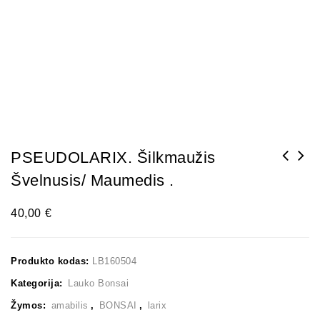
PSEUDOLARIX. Šilkmaužis
Švelnusis/ Maumedis .
40,00
€
Produkto kodas:
LB160504
Kategorija:
Lauko Bonsai
Žymos:
amabilis
,
BONSAI
,
larix