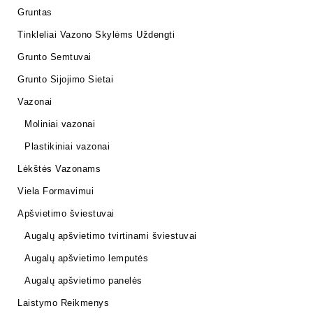
Gruntas
Tinkleliai Vazono Skylėms Uždengti
Grunto Semtuvai
Grunto Sijojimo Sietai
Vazonai
Moliniai vazonai
Plastikiniai vazonai
Lėkštės Vazonams
Viela Formavimui
Apšvietimo šviestuvai
Augalų apšvietimo tvirtinami šviestuvai
Augalų apšvietimo lemputės
Augalų apšvietimo panelės
Laistymo Reikmenys