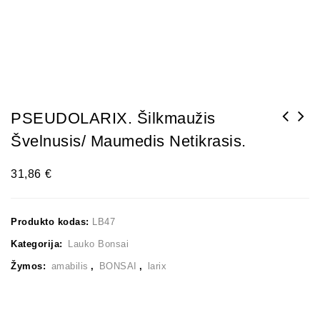
PSEUDOLARIX. Šilkmaužis
Švelnusis/ Maumedis Netikrasis.
31,86
€
Produkto kodas:
LB47
Kategorija:
Lauko Bonsai
Žymos:
amabilis
,
BONSAI
,
larix