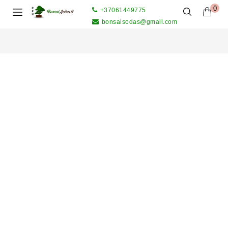
0
+37061449775
bonsaisodas@gmail.com