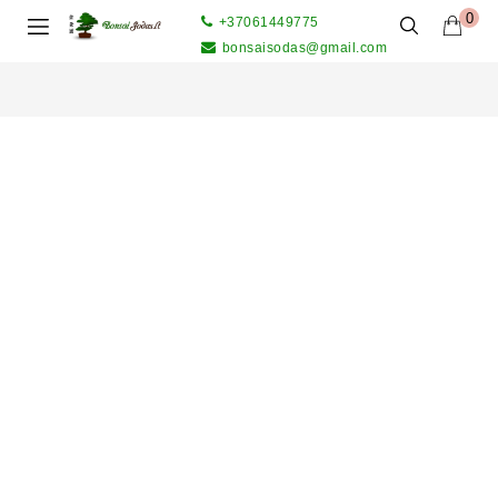
0
+37061449775
bonsaisodas@gmail.com