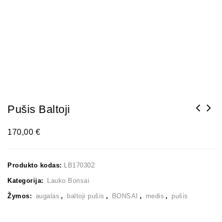
Pušis Baltoji
BONSAI MEDELIŲ GRUNTAS AKADAMA HARD QUALITY,
170,00
€
3-5mm, 14 LTR. PAKUOTĖJE
Produkto kodas:
LB170302
Kategorija:
Lauko Bonsai
Žymos:
augalas
,
baltoji pušis
,
BONSAI
,
medis
,
pušis