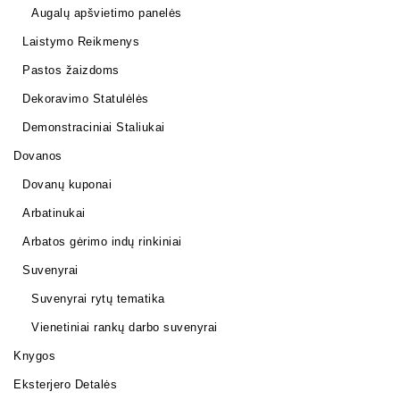
Augalų apšvietimo panelės
Laistymo Reikmenys
Pastos žaizdoms
Dekoravimo Statulėlės
Demonstraciniai Staliukai
Dovanos
Dovanų kuponai
Arbatinukai
Arbatos gėrimo indų rinkiniai
Suvenyrai
Suvenyrai rytų tematika
Vienetiniai rankų darbo suvenyrai
Knygos
Eksterjero Detalės