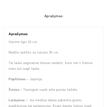
Aprašymas
Aprašymas
Vazono ilgis 16 cm.
Medžio aukštis su vazonu 30 cm.
Tai lauke auginamas bonsai medelis, kuris net ir žiemos
metu turi augti lauke.
Paplitimas –
Japonija
Šviesa –
Tiesioginė saulė arba pusiau šešėlis.
Laistymas –
šie medžiai labiau pakenčia grunto
pradžiūvimą nei perlaistymą. Esant ilgoms liūtims medį