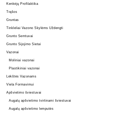
Kenkėjų Profilaktika
Trąšos
Gruntas
Tinkleliai Vazono Skylėms Uždengti
Grunto Semtuvai
Grunto Sijojimo Sietai
Vazonai
Moliniai vazonai
Plastikiniai vazonai
Lėkštės Vazonams
Viela Formavimui
Apšvietimo šviestuvai
Augalų apšvietimo tvirtinami šviestuvai
Augalų apšvietimo lemputės