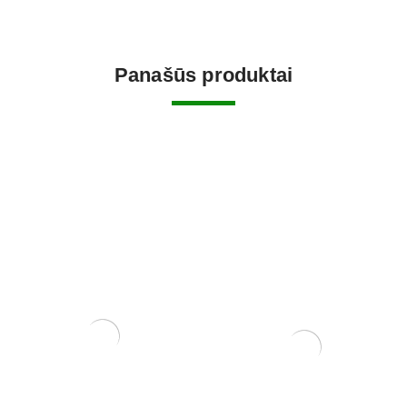
Panašūs produktai
Zanthoxylum Piperitium
Pasta Žaizdoms