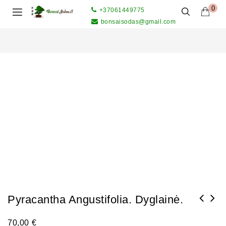
0
+37061449775
bonsaisodas@gmail.com
Pyracantha Angustifolia. Dyglainė.
70,00
€