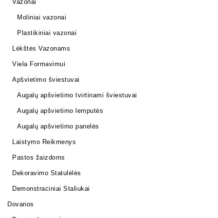
Vazonai
Moliniai vazonai
Plastikiniai vazonai
Lėkštės Vazonams
Viela Formavimui
Apšvietimo šviestuvai
Augalų apšvietimo tvirtinami šviestuvai
Augalų apšvietimo lemputės
Augalų apšvietimo panelės
Laistymo Reikmenys
Pastos žaizdoms
Dekoravimo Statulėlės
Demonstraciniai Staliukai
Dovanos