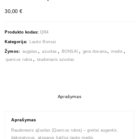
30,00
€
Produkto kodas:
QR4
Kategorija:
Lauko Bonsai
Žymos:
augalas
,
azuolas
,
BONSAI
,
gera dovana
,
medis
,
quercus rubra
,
raudonasis azuolas
Aprašymas
Aprašymas
Raudonasis ąžuolas (Quercus rubra) – greitai augantis,
dekoratyvus, atsparus šalčiui lauko medis.