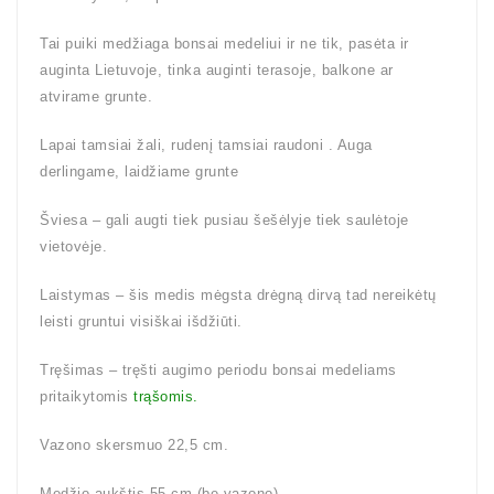
Tai puiki medžiaga bonsai medeliui ir ne tik, pasėta ir
auginta Lietuvoje, tinka auginti terasoje, balkone ar
atvirame grunte.
Lapai tamsiai žali, rudenį tamsiai raudoni . Auga
derlingame, laidžiame grunte
Šviesa – gali augti tiek pusiau šešėlyje tiek saulėtoje
vietovėje.
Laistymas – šis medis mėgsta drėgną dirvą tad nereikėtų
leisti gruntui visiškai išdžiūti.
Tręšimas – tręšti augimo periodu bonsai medeliams
pritaikytomis
trąšomis.
Vazono skersmuo 22,5 cm.
Medžio aukštis 55 cm (be vazono).