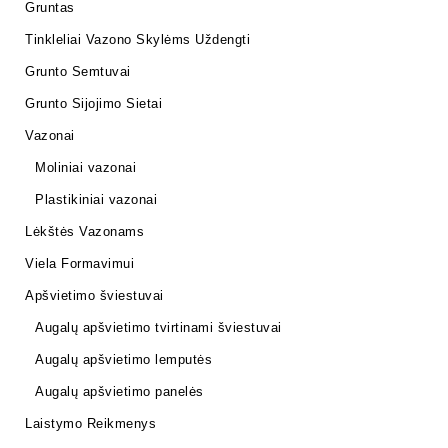
Gruntas
Tinkleliai Vazono Skylėms Uždengti
Grunto Semtuvai
Grunto Sijojimo Sietai
Vazonai
Moliniai vazonai
Plastikiniai vazonai
Lėkštės Vazonams
Viela Formavimui
Apšvietimo šviestuvai
Augalų apšvietimo tvirtinami šviestuvai
Augalų apšvietimo lemputės
Augalų apšvietimo panelės
Laistymo Reikmenys