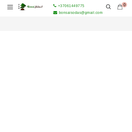
0
+37061449775
bonsaisodas@gmail.com