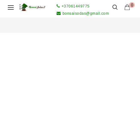
0
+37061449775
bonsaisodas@gmail.com