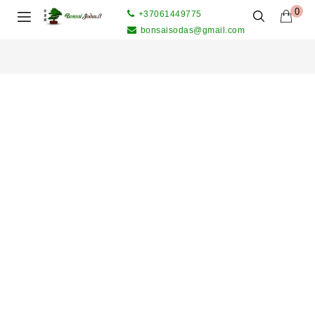
0
+37061449775
bonsaisodas@gmail.com