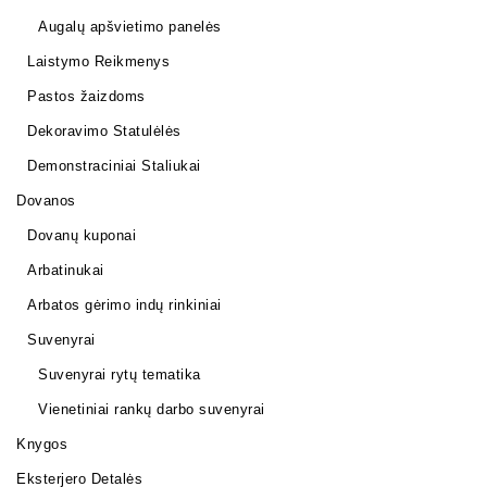
Augalų apšvietimo panelės
Laistymo Reikmenys
Pastos žaizdoms
Dekoravimo Statulėlės
Demonstraciniai Staliukai
Dovanos
Dovanų kuponai
Arbatinukai
Arbatos gėrimo indų rinkiniai
Suvenyrai
Suvenyrai rytų tematika
Vienetiniai rankų darbo suvenyrai
Knygos
Eksterjero Detalės