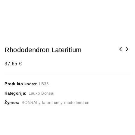
Rhododendron Lateritium
37,65
€
Produkto kodas:
LB33
Kategorija:
Lauko Bonsai
Žymos:
BONSAI
,
lateritium
,
rhododendron