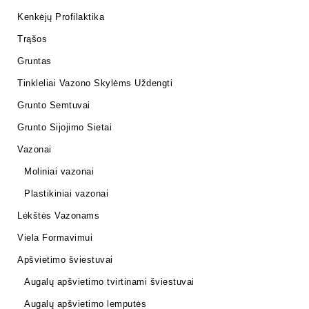
Kenkėjų Profilaktika
Trąšos
Gruntas
Tinkleliai Vazono Skylėms Uždengti
Grunto Semtuvai
Grunto Sijojimo Sietai
Vazonai
Moliniai vazonai
Plastikiniai vazonai
Lėkštės Vazonams
Viela Formavimui
Apšvietimo šviestuvai
Augalų apšvietimo tvirtinami šviestuvai
Augalų apšvietimo lemputės