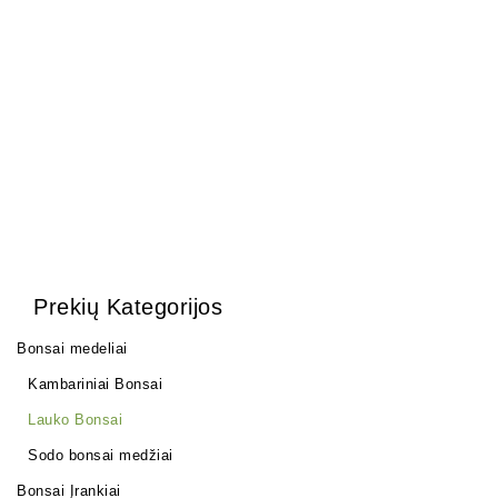
Trąšos bonsai medeliams
Acer palmatum little
princess (klevas)
12,00
€
65,00
€
Prekių Kategorijos
Bonsai medeliai
Kambariniai Bonsai
Lauko Bonsai
Sodo bonsai medžiai
Bonsai Įrankiai