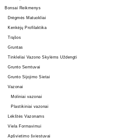
Bonsai Reikmenys
Drėgmės Matuokliai
Kenkėjų Profilaktika
Trąšos
Gruntas
Tinkleliai Vazono Skylėms Uždengti
Grunto Semtuvai
Grunto Sijojimo Sietai
Vazonai
Moliniai vazonai
Plastikiniai vazonai
Lėkštės Vazonams
Viela Formavimui
Apšvietimo šviestuvai