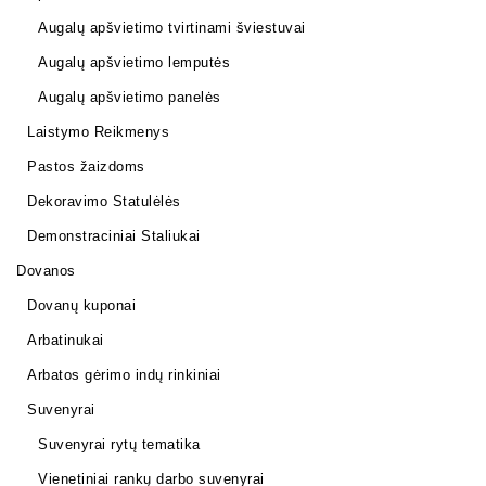
Augalų apšvietimo tvirtinami šviestuvai
Augalų apšvietimo lemputės
Augalų apšvietimo panelės
Laistymo Reikmenys
Pastos žaizdoms
Dekoravimo Statulėlės
Demonstraciniai Staliukai
Dovanos
Dovanų kuponai
Arbatinukai
Arbatos gėrimo indų rinkiniai
Suvenyrai
Suvenyrai rytų tematika
Vienetiniai rankų darbo suvenyrai