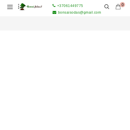
0
+37061449775
bonsaisodas@gmail.com