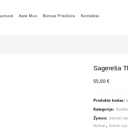
uotuvė
Apie Mus
Bonsai Priežiūra
Kontaktai
Sageretia 
55,00
€
Produkto kodas:
Kategorija:
Kambar
Žymos:
bonsai me
bonsai
,
kinine vys