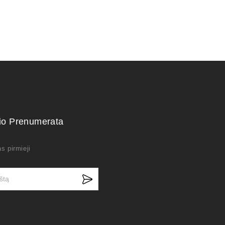
kio Prenumerata
s pirmieji