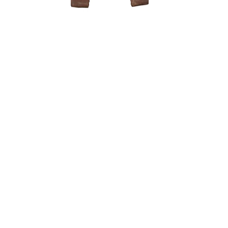
Zelkova (
200,00
€