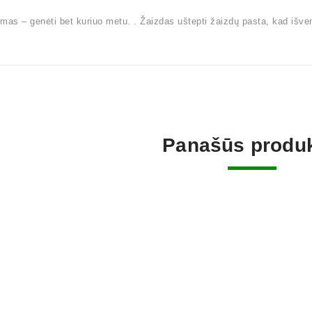
mas – genėti bet kuriuo metu. . Žaizdas uštepti žaizdų pasta, kad išven
Panašūs produk