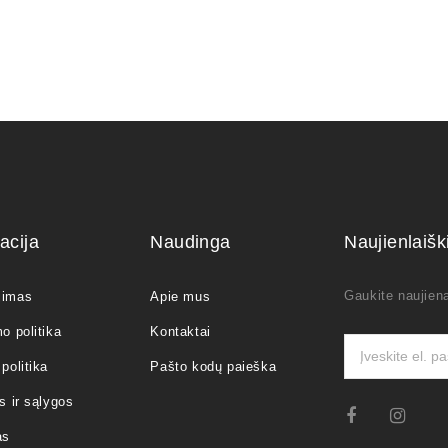
acija
Naudinga
Naujienlaiš
Gaukite naujiena
jimas
Apie mus
o politika
Kontaktai
politika
Pašto kodų paieška
s ir sąlygos
as