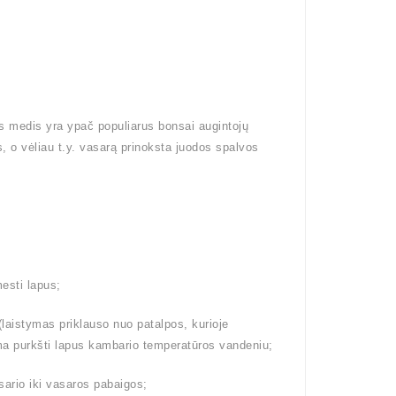
is medis yra ypač populiarus bonsai augintojų
, o vėliau t.y. vasarą prinoksta juodos spalvos
esti lapus;
aistymas priklauso nuo patalpos, kurioje
lima purkšti lapus kambario temperatūros vandeniu;
ario iki vasaros pabaigos;