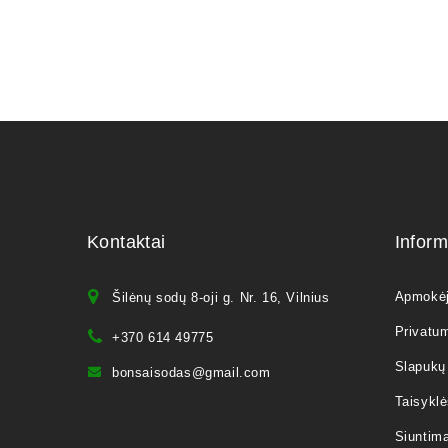
Kontaktai
Inform
Apmokė
Šilėnų sodų 8-oji g. Nr. 16, Vilnius
Privatum
+370 614 49775
Slapukų 
bonsaisodas@gmail.com
Taisyklė
Siuntim