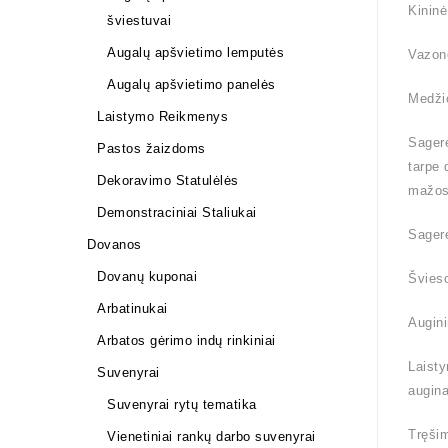
Kininė
šviestuvai
Augalų apšvietimo lemputės
Vazon
Augalų apšvietimo panelės
Medži
Laistymo Reikmenys
Sagere
Pastos žaizdoms
tarpe 
Dekoravimo Statulėlės
mažos
Demonstraciniai Staliukai
Sagere
Dovanos
Dovanų kuponai
Švieso
Arbatinukai
Augini
Arbatos gėrimo indų rinkiniai
Laisty
Suvenyrai
augina
Suvenyrai rytų tematika
Tręšim
Vienetiniai rankų darbo suvenyrai