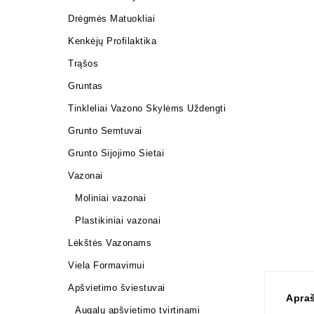
Drėgmės Matuokliai
Kenkėjų Profilaktika
Trąšos
Gruntas
Tinkleliai Vazono Skylėms Uždengti
Grunto Semtuvai
Grunto Sijojimo Sietai
Vazonai
Moliniai vazonai
Plastikiniai vazonai
Lėkštės Vazonams
Viela Formavimui
Apšvietimo šviestuvai
Apra
Augalų apšvietimo tvirtinami