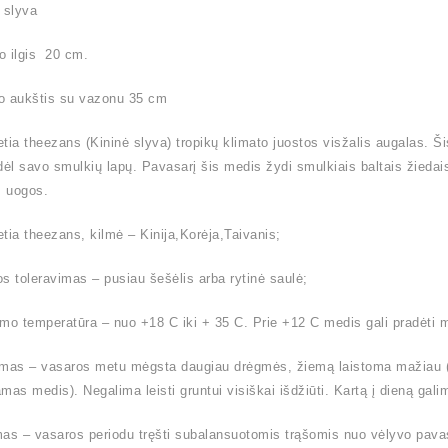
 slyva
o ilgis 20 cm.
o aukštis su vazonu 35 cm
tia theezans (Kininė slyva) tropikų klimato juostos visžalis augalas. Š
dėl savo smulkių lapų. Pavasarį šis medis žydi smulkiais baltais žiedais
 uogos.
tia theezans, kilmė – Kinija,Korėja,Taivanis;
s toleravimas – pusiau šešėlis arba rytinė saulė;
mo temperatūra – nuo +18 C iki + 35 C. Prie +12 C medis gali pradėti m
mas – vasaros metu mėgsta daugiau drėgmės, žiemą laistoma mažiau (l
mas medis). Negalima leisti gruntui visiškai išdžiūti. Kartą į dieną ga
as – vasaros periodu tręšti subalansuotomis trąšomis nuo vėlyvo pavas