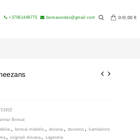
+37061449775
bonsaisodas@gmail.com
0
0,00
€
Theezans
V21922
iniai Bonsai
deliai
,
bonsai medelis
,
dovana
,
dovanos
,
kambarinis
nia
,
originali dovana
,
sageretia