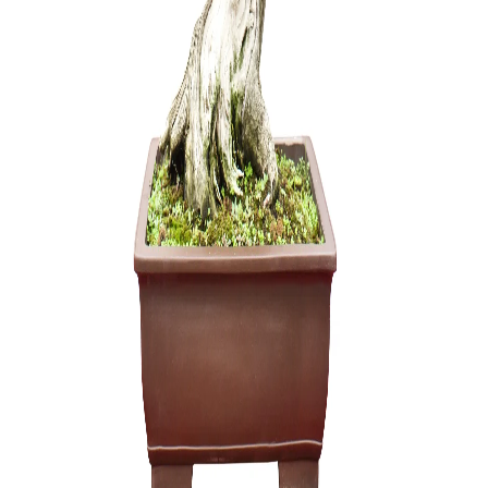
Zelkova (
200,00
€