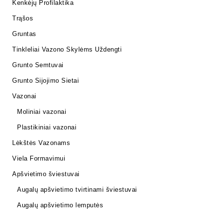
Kenkėjų Profilaktika
Trąšos
Gruntas
Tinkleliai Vazono Skylėms Uždengti
Grunto Semtuvai
Grunto Sijojimo Sietai
Vazonai
Moliniai vazonai
Plastikiniai vazonai
Lėkštės Vazonams
Viela Formavimui
Apšvietimo šviestuvai
Augalų apšvietimo tvirtinami šviestuvai
Augalų apšvietimo lemputės