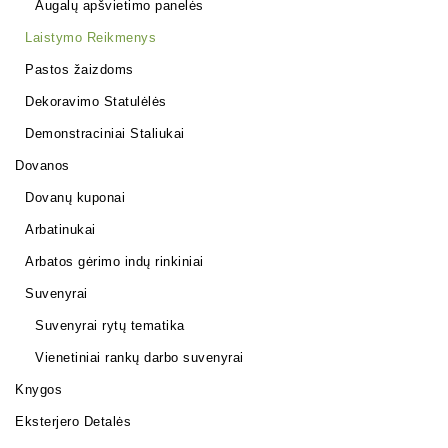
Augalų apšvietimo panelės
Laistymo Reikmenys
Pastos žaizdoms
Dekoravimo Statulėlės
Demonstraciniai Staliukai
Dovanos
Dovanų kuponai
Arbatinukai
Arbatos gėrimo indų rinkiniai
Suvenyrai
Suvenyrai rytų tematika
Vienetiniai rankų darbo suvenyrai
Knygos
Eksterjero Detalės