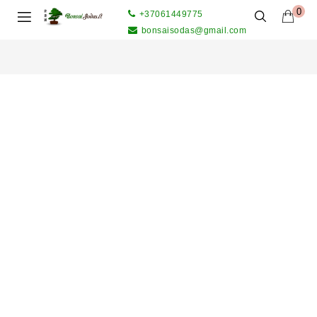
0
+37061449775
bonsaisodas@gmail.com