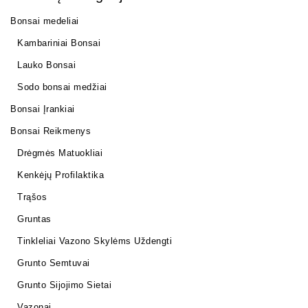
Bonsai medeliai
Kambariniai Bonsai
Lauko Bonsai
Sodo bonsai medžiai
Bonsai Įrankiai
Bonsai Reikmenys
Drėgmės Matuokliai
Kenkėjų Profilaktika
Trąšos
Gruntas
Tinkleliai Vazono Skylėms Uždengti
Grunto Semtuvai
Grunto Sijojimo Sietai
Vazonai