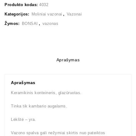
Produkto kodas:
4032
Kategorijos:
Moliniai vazonai
,
Vazonai
Žymos:
BONSAI
,
vazonas
Aprašymas
Aprašymas
Keramikinis konteineris, glazūruotas.
Tinka tik kambario augalams.
Lėkštė – yra.
Vazono spalva gali nežymiai skirtis nuo pateiktos