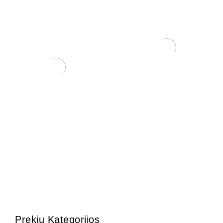
KONTEINERIS
PLASTIKINIS 23×16.7×9
15,00
€
KONTEINERIS 28×21×9 cm
70,00
€
Prekių Kategorijos