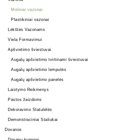
Moliniai vazonai
Plastikiniai vazonai
Lėkštės Vazonams
Viela Formavimui
Apšvietimo šviestuvai
Augalų apšvietimo tvirtinami šviestuvai
Augalų apšvietimo lemputės
Augalų apšvietimo panelės
Laistymo Reikmenys
Pastos žaizdoms
Dekoravimo Statulėlės
Demonstraciniai Staliukai
Dovanos
Dovanų kuponai