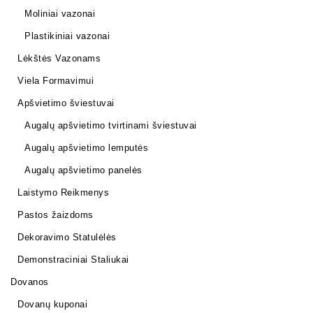
Moliniai vazonai
Plastikiniai vazonai
Lėkštės Vazonams
Viela Formavimui
Apšvietimo šviestuvai
Augalų apšvietimo tvirtinami šviestuvai
Augalų apšvietimo lemputės
Augalų apšvietimo panelės
Laistymo Reikmenys
Pastos žaizdoms
Dekoravimo Statulėlės
Demonstraciniai Staliukai
Dovanos
Dovanų kuponai