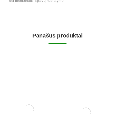
dėl monitoriaus spalvų nustatymo.
Panašūs produktai