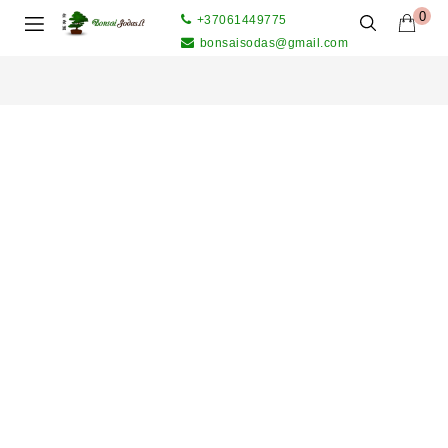
0
+37061449775
bonsaisodas@gmail.com