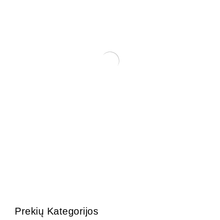
KONTEINERIS 11x11x10,5
60,00
€
Prekių Kategorijos