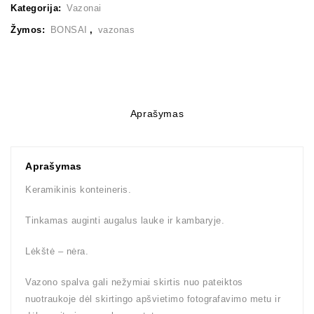
Kategorija:
Vazonai
Žymos:
BONSAI
,
vazonas
Aprašymas
Aprašymas
Keramikinis konteineris.
Tinkamas auginti augalus lauke ir kambaryje.
Lėkštė – nėra.
Vazono spalva gali nežymiai skirtis nuo pateiktos
nuotraukoje dėl skirtingo apšvietimo fotografavimo metu ir