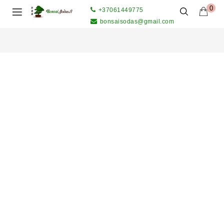
0
+37061449775
bonsaisodas@gmail.com