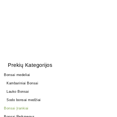
Trąšos bonsai medeliams
Šakų žirklės 210 mm.
12,00
€
40,00
€
Prekių Kategorijos
Bonsai medeliai
Kambariniai Bonsai
Lauko Bonsai
Sodo bonsai medžiai
Bonsai Įrankiai
Bonsai Reikmenys