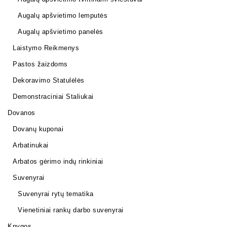
Augalų apšvietimo lemputės
Augalų apšvietimo panelės
Laistymo Reikmenys
Pastos žaizdoms
Dekoravimo Statulėlės
Demonstraciniai Staliukai
Dovanos
Dovanų kuponai
Arbatinukai
Arbatos gėrimo indų rinkiniai
Suvenyrai
Suvenyrai rytų tematika
Vienetiniai rankų darbo suvenyrai
Knygos