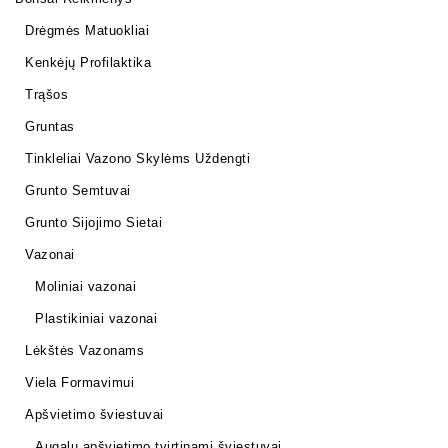
Drėgmės Matuokliai
Kenkėjų Profilaktika
Trąšos
Gruntas
Tinkleliai Vazono Skylėms Uždengti
Grunto Semtuvai
Grunto Sijojimo Sietai
Vazonai
Moliniai vazonai
Plastikiniai vazonai
Lėkštės Vazonams
Viela Formavimui
Apšvietimo šviestuvai
Augalų apšvietimo tvirtinami šviestuvai